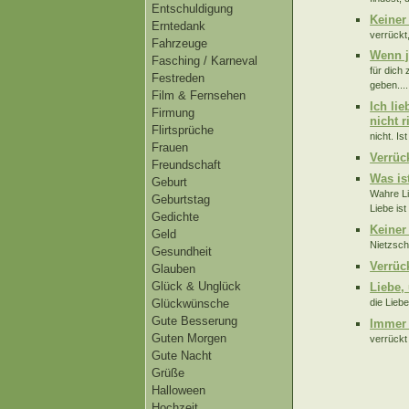
Entschuldigung
Keiner 
Erntedank
verrückt,
Fahrzeuge
Wenn j
Fasching / Karneval
für dich
Festreden
geben....
Film & Fernsehen
Ich lie
Firmung
nicht r
Flirtsprüche
nicht. Is
Frauen
Verrüc
Freundschaft
Was is
Geburt
Wahre Lie
Geburtstag
Liebe is
Gedichte
Keiner 
Geld
Nietzsch
Gesundheit
Verrüc
Glauben
Glück & Unglück
Liebe, 
Glückwünsche
die Lieb
Gute Besserung
Immer 
Guten Morgen
verrückt
Gute Nacht
Grüße
Halloween
Hochzeit