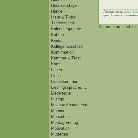
Hochzeitstage
Hunde
Abgelegt unter:
Liebe | Li
Kommentare 
geschlossen
Insta & Tiktok
Jahreszeiten
Kommentare sind zur 
Kalendersprüche
Katzen
Kinder
Kollegenabschied
Konfirmation
Kummer & Trost
Kunst
Leben
Liebe
Liebeskummer
Lieblingssprüche, …
Liedertexte
Lustige
Mailbox Ansagetexte
Männer
Menschen
Montag-Freitag
Motivation
Muttertag