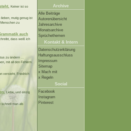
Archive
steht.
Keiner ist so
Alle Beiträge
lieben, mutig genug ist
Autorenübersicht
en Menschen zu
Jahresarchive
Monatsarchive
e Grammatik auch
Sprüchethemen
schreibt, dass weiß ich
Kontakt & Intern
Datenschutzerklärung
Haftungsausschluss
tatus zu ändern …
Impressum
en, mit all den Fehlern.
Sitemap
x Mach mit
hn versteht. Friedrich
x Regeln
Social
Facebook
en.
Liebe, und einzig
Instagram
Pinterest
e schnell man als