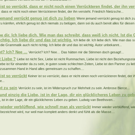
ist so verrückt, dass er nicht noch einen Verrückteren findet, der ihn ver
 dass er nicht noch einen Verrückteren findet, der ihn versteht. Friedrich Nietzsche...
emand verrückt genug ist dich zu lieben
Wenn jemand verrückt genug ist dich zu 
 zu kämfen, ehrlich genug ist dich niemals zu belügen, dann sei du auch bereit alles für dies
be dir. Ich liebe dich. Wie man das schreibt, dass weiß ich nicht. Ist di
ichtig. Ich liebe dir und das ist wichtig.
Ich liebe dir. Ich liebe dich. Wie man das 
t die Grammatik auch nicht richtig. Ich liebe dir und das ist wichtig. Autor unbekannt...
kt? Ich? Nee …
Verrückt? Ich? Nee… Das hätten mir die Stimmen doch gesagt!...
t Liebe ?
Liebe ist nicht Sex, Liebe ist nicht Rummachen, Liebe ist nicht den Beziehungss
be ist für einander da zu sein, in guten sowie schlechten Zeiten, Liebe ist den Partner zu lieb
t zusammen Hand in Hand alles gemeinsam zu schaffen....
ist so verrückt
Keiner ist so verrückt, dass er nicht einen noch verrückteren findet, der i
e...
kt zu sein
Verrückt zu sein, ist im Widerspruch zur Mehrheit zu sein. Ambrose Bierce...
und einzig die Liebe, ist in der Lage, dir ein glücklicheres Leben zu geb
e, ist in der Lage, dir ein glücklicheres Leben zu geben. Ludwig van Beethoven...
wieder verblüffend, wie schnell man als verrückt
Immer wieder verblüffend, wi
 bezeichnet wird, nur weil man komplett anders denkt und fühlt als die Masse....