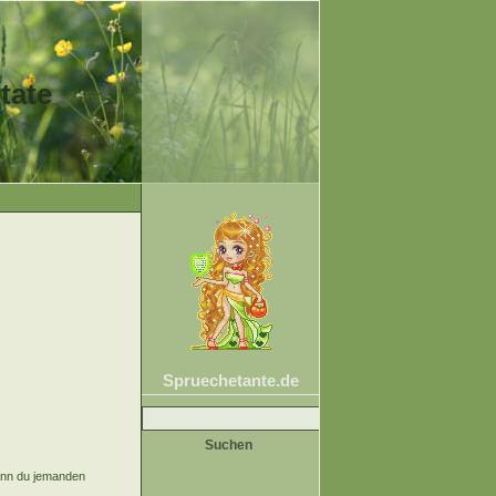
tate
Spruechetante.de
Suche
nach:
nn du jemanden