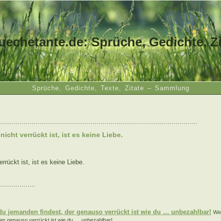
uechetante.de: Sprüche, Gedichte, Zi
Sprüche, Gedichte, Texte, Zitate – Sammlung
....................................................................................................
icht verrückt ist, ist es keine Liebe.
rrückt ist, ist es keine Liebe.
..................
:
u jemanden findest, der genauso verrückt ist wie du … unbezahlbar!
We
 der genauso verrückt ist wie du … unbezahlbar!...