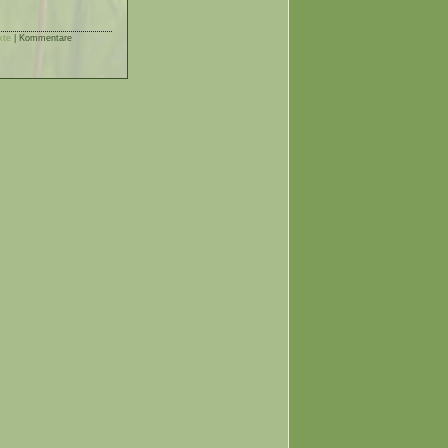
kte
|
Kommentare