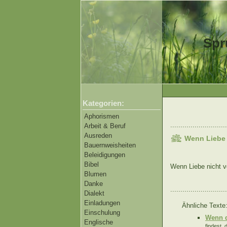
Spr
Kategorien:
Aphorismen
............................
Arbeit & Beruf
Ausreden
Wenn Liebe n
Bauernweisheiten
Beleidigungen
Bibel
Wenn Liebe nicht ve
Blumen
Danke
............................
Dialekt
Einladungen
Ähnliche Texte
Einschulung
Wenn d
Englische
findest,