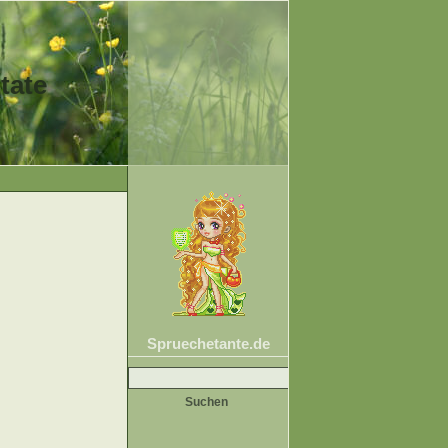
tate
Spruechetante.de
Suche
nach: