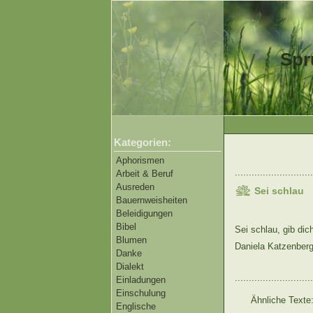
Spr
Kategorien:
Aphorismen
............................
Arbeit & Beruf
Ausreden
Sei schlau
Bauernweisheiten
Beleidigungen
Bibel
Sei schlau, gib di
Blumen
Daniela Katzenberg
Danke
Dialekt
............................
Einladungen
Einschulung
Ähnliche Texte
Englische