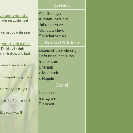
Archive
Alle Beiträge
n, dann wirst du
Autorenübersicht
f wie ein Luchs, sei
Jahresarchive
Monatsarchive
; kannst du wahr sein
Sprüchethemen
Kontakt & Intern
genug. Ich wette,
.
Du bist ziemlich
Datenschutzerklärung
cht für dich, und bald
Haftungsausschluss
Impressum
telle ich mich nicht.
Sitemap
x Mach mit
e Fahrprüfung gefallen.
x Regeln
Social
man wenigstens gut
Facebook
Instagram
er in der Form noch in
Pinterest
lich, oder was?!