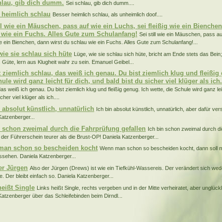
hlau, gib dich dumm.
Sei schlau, gib dich dumm....
 heimlich schlau
Besser heimlich schlau, als unheimlich doof....
ill wie ein Mäuschen, pass auf wie ein Luchs, sei fleißig wie ein Bienche
 wie ein Fuchs. Alles Gute zum Schulanfang!
Sei still wie ein Mäuschen, pass au
wie ein Bienchen, dann wirst du schlau wie ein Fuchs. Alles Gute zum Schulanfang!...
wie sie schlau sich hüte
Lüge, wie sie schlau sich hüte, bricht am Ende stets das Bein
s Güte, lern aus Klugheit wahr zu sein. Emanuel Geibel...
t ziemlich schlau, das weiß ich genau. Du bist ziemlich klug und fleißig 
ule wird ganz leicht für dich, und bald bist du sicher viel klüger als ich
as weiß ich genau. Du bist ziemlich klug und fleißig genug. Ich wette, die Schule wird ganz lei
cher viel klüger als ich....
n absolut künstlich, unnatürlich
Ich bin absolut künstlich, unnatürlich, aber dafür vers
Katzenberger...
n schon zweimal durch die Fahrprüfung gefallen
Ich bin schon zweimal durch di
t der Führerschein teurer als die Brust-OP! Daniela Katzenberger...
an schon so bescheiden kocht
Wenn man schon so bescheiden kocht, dann soll 
ssehen. Daniela Katzenberger...
er Jürgen
Also der Jürgen (Drews) ist wie ein Tiefkühl-Wassereis. Der verändert sich wed
e. Der bleibt einfach so. Daniela Katzenberger...
heißt Single
Links heißt Single, rechts vergeben und in der Mitte verheiratet, aber unglück
Katzenberger über das Schleifebinden beim Dirndl...