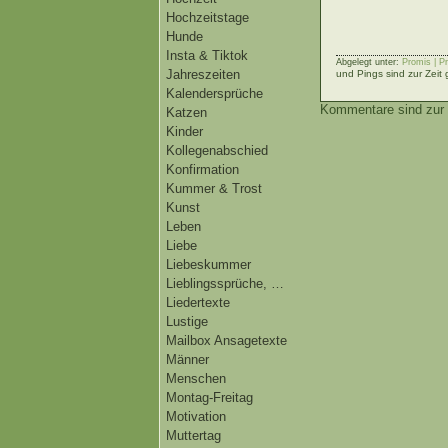
Hochzeitstage
Hunde
Insta & Tiktok
Abgelegt unter:
Promis | P
Jahreszeiten
und Pings sind zur Zeit
Kalendersprüche
Kommentare sind zur 
Katzen
Kinder
Kollegenabschied
Konfirmation
Kummer & Trost
Kunst
Leben
Liebe
Liebeskummer
Lieblingssprüche, …
Liedertexte
Lustige
Mailbox Ansagetexte
Männer
Menschen
Montag-Freitag
Motivation
Muttertag