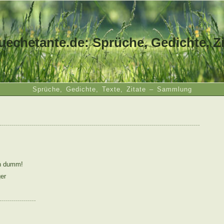
uechetante.de: Sprüche, Gedichte, Zi
Sprüche, Gedichte, Texte, Zitate – Sammlung
....................................................................................................
ch dumm!
er
..................
: