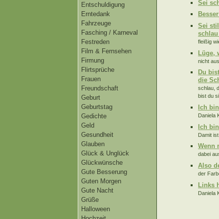
Sei sc
Entschuldigung
Erntedank
Besser
Fahrzeuge
Sei st
Fasching / Karneval
schlau
Festreden
fleißig 
Film & Fernsehen
Lüge, 
Firmung
nicht au
Flirtsprüche
Du bis
Frauen
die Sch
Freundschaft
schlau, d
bist du si
Geburt
Geburtstag
Ich bi
Daniela 
Gedichte
Geld
Ich bi
Gesundheit
Damit is
Glauben
Wenn m
Glück & Unglück
dabei au
Glückwünsche
Also d
Gute Besserung
der Farb
Guten Morgen
Links 
Gute Nacht
Daniela 
Grüße
Halloween
Hochzeit