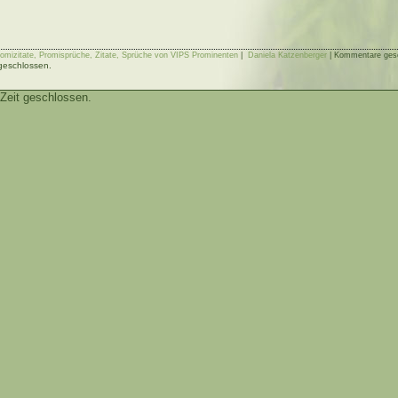
romizitate, Promisprüche, Zitate, Sprüche von VIPS Prominenten
|
Daniela Katzenberger
|
Kommentare ges
 geschlossen.
Zeit geschlossen.