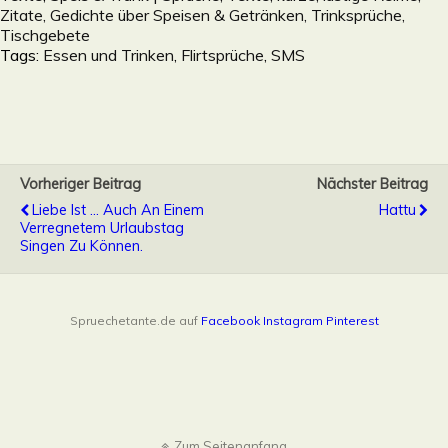
Zitate, Gedichte über Speisen & Getränken, Trinksprüche,
Tischgebete
Tags:
Essen und Trinken
,
Flirtsprüche
,
SMS
Vorheriger Beitrag
Nächster Beitrag
Liebe Ist ... Auch An Einem
Hattu
Verregnetem Urlaubstag
Singen Zu Können.
Spruechetante.de auf
Facebook
Instagram
Pinterest
Zum Seitenanfang