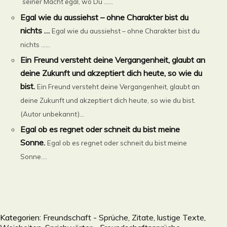
´seiner Macht egal, wo Du ......
Egal wie du aussiehst – ohne Charakter bist du
nichts …
Egal wie du aussiehst – ohne Charakter bist du
nichts …...
Ein Freund versteht deine Vergangenheit, glaubt an
deine Zukunft und akzeptiert dich heute, so wie du
bist.
Ein Freund versteht deine Vergangenheit, glaubt an
deine Zukunft und akzeptiert dich heute, so wie du bist.
(Autor unbekannt)...
Egal ob es regnet oder schneit du bist meine
Sonne.
Egal ob es regnet oder schneit du bist meine
Sonne....
Kategorien:
Freundschaft - Sprüche, Zitate, lustige Texte,