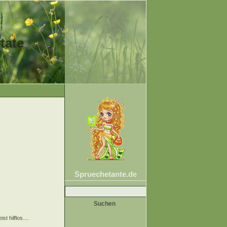
tate
Spruechetante.de
Suche
nach:
 hilflos....