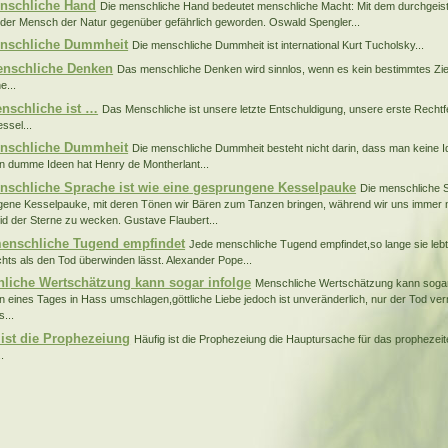
nschliche Hand
Die menschliche Hand bedeutet menschliche Macht: Mit dem durchgeist
 der Mensch der Natur gegenüber gefährlich geworden. Oswald Spengler...
nschliche Dummheit
Die menschliche Dummheit ist international Kurt Tucholsky...
nschliche Denken
Das menschliche Denken wird sinnlos, wenn es kein bestimmtes Ziel
e...
nschliche ist …
Das Menschliche ist unsere letzte Entschuldigung, unsere erste Rechtfer
ssel...
nschliche Dummheit
Die menschliche Dummheit besteht nicht darin, dass man keine I
 dumme Ideen hat Henry de Montherlant...
nschliche Sprache ist wie eine gesprungene Kesselpauke
Die menschliche S
ene Kesselpauke, mit deren Tönen wir Bären zum Tanzen bringen, während wir uns immer 
eid der Sterne zu wecken. Gustave Flaubert...
enschliche Tugend empfindet
Jede menschliche Tugend empfindet,so lange sie lebt
chts als den Tod überwinden lässt. Alexander Pope...
liche Wertschätzung kann sogar infolge
Menschliche Wertschätzung kann sogar i
 eines Tages in Hass umschlagen,göttliche Liebe jedoch ist unveränderlich, nur der Tod ve
...
 ist die Prophezeiung
Häufig ist die Prophezeiung die Hauptursache für das prophezei
.