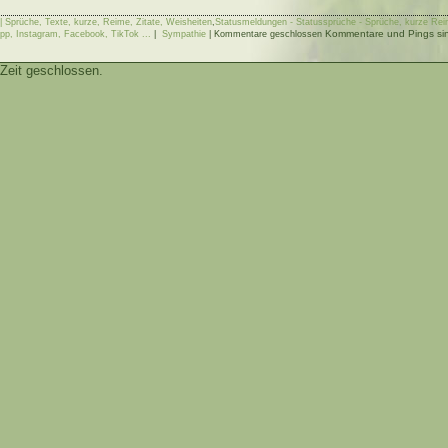
 Sprüche, Texte, kurze, Reime, Zitate, Weisheiten
,
Statusmeldungen - Statussprüche - Sprüche, kurze Reim
Kommentare und Pings sind
p, Instagram, Facebook, TikTok ...
|
Sympathie
|
Kommentare geschlossen
Zeit geschlossen.