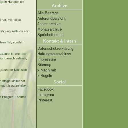
igten Handeln der
Archive
Alle Beiträge
Autorenübersicht
 hat. Michel de
Jahresarchive
Monatsarchive
tigung sollte es sein.
Sprüchethemen
Kontakt & Intern
deen hat, sondern
Datenschutzerklärung
Haftungsausschluss
prache ist wie eine
nur danach sehnen,
Impressum
Sitemap
,dass der Neid sich
x Mach mit
x Regeln
nfolge kleinlicher
Social
rmag sie aufzuheben.
Facebook
Instagram
te Ereignis. Thomas
Pinterest