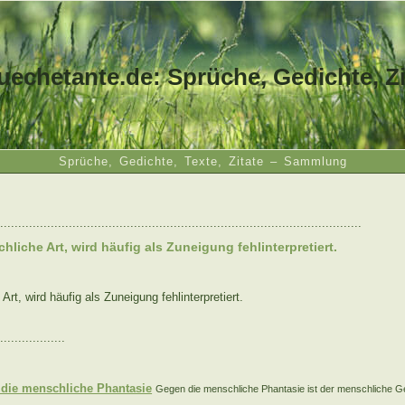
uechetante.de: Sprüche, Gedichte, Zi
Sprüche, Gedichte, Texte, Zitate – Sammlung
....................................................................................................
liche Art, wird häufig als Zuneigung fehlinterpretiert.
rt, wird häufig als Zuneigung fehlinterpretiert.
..................
:
die menschliche Phantasie
Gegen die menschliche Phantasie ist der menschliche Geist