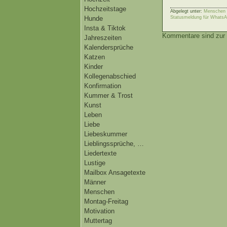
Hochzeitstage
Abgelegt unter:
Menschen |
Hunde
Statusmeldung für WhatsAp
Insta & Tiktok
Kommentare sind zur 
Jahreszeiten
Kalendersprüche
Katzen
Kinder
Kollegenabschied
Konfirmation
Kummer & Trost
Kunst
Leben
Liebe
Liebeskummer
Lieblingssprüche, …
Liedertexte
Lustige
Mailbox Ansagetexte
Männer
Menschen
Montag-Freitag
Motivation
Muttertag