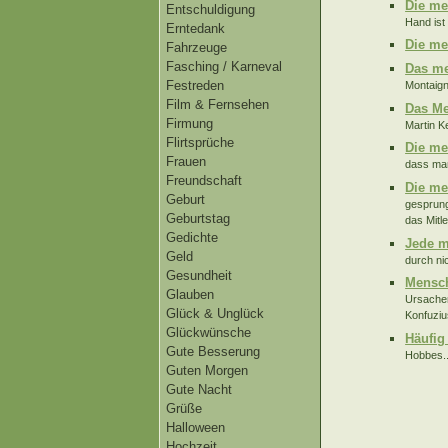
Die me
Entschuldigung
Hand ist
Erntedank
Die me
Fahrzeuge
Fasching / Karneval
Das me
Festreden
Montaign
Film & Fernsehen
Das Me
Firmung
Martin Ke
Flirtsprüche
Die me
Frauen
dass man
Freundschaft
Die me
Geburt
gesprung
Geburtstag
das Mitl
Gedichte
Jede m
Geld
durch ni
Gesundheit
Mensch
Glauben
Ursachen
Glück & Unglück
Konfuzius
Glückwünsche
Häufig
Gute Besserung
Hobbes..
Guten Morgen
Gute Nacht
Grüße
Halloween
Hochzeit