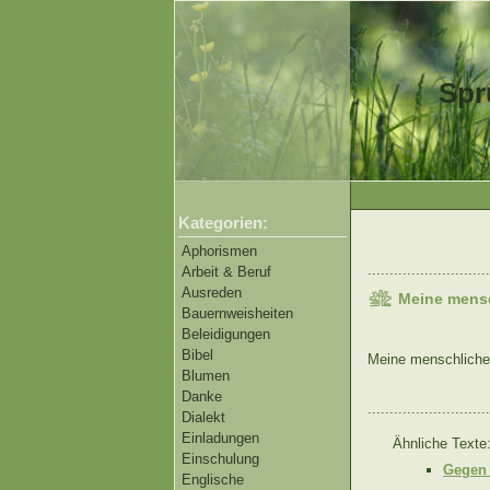
Spr
Kategorien:
Aphorismen
............................
Arbeit & Beruf
Ausreden
Meine mensch
Bauernweisheiten
Beleidigungen
Bibel
Meine menschliche A
Blumen
Danke
............................
Dialekt
Einladungen
Ähnliche Texte
Einschulung
Gegen 
Englische