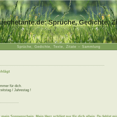
uechetante.de: Sprüche, Gedichte, Zi
Sprüche, Gedichte, Texte, Zitate – Sammlung
....................................................................................................
chlägt
immer für dich.
eitstag / Jahrestag !
..................
:
t mein Sonnenschein. Mein Herz schlägt nur für dich allein. Du fehlst m