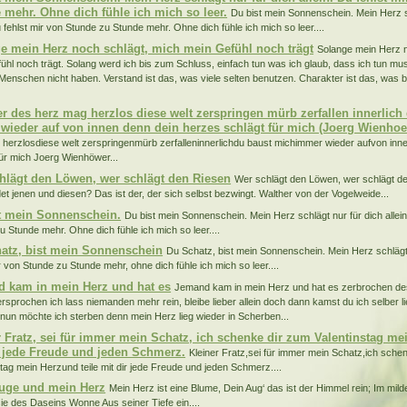
 mehr. Ohne dich fühle ich mich so leer.
Du bist mein Sonnenschein. Mein Herz s
u fehlst mir von Stunde zu Stunde mehr. Ohne dich fühle ich mich so leer....
e mein Herz noch schlägt, mich mein Gefühl noch trägt
Solange mein Herz n
ühl noch trägt. Solang werd ich bis zum Schluss, einfach tun was ich glaub, dass ich tun mus
Menschen nicht haben. Verstand ist das, was viele selten benutzen. Charakter ist das, was 
 des herz mag herzlos diese welt zerspringen mürb zerfallen innerlich
wieder auf von innen denn dein herzes schlägt für mich (Joerg Wienhoe
herzlosdiese welt zerspringenmürb zerfalleninnerlichdu baust michimmer wieder aufvon inn
für mich Joerg Wienhöwer...
hlägt den Löwen, wer schlägt den Riesen
Wer schlägt den Löwen, wer schlägt d
et jenen und diesen? Das ist der, der sich selbst bezwingt. Walther von der Vogelweide...
t mein Sonnenschein.
Du bist mein Sonnenschein. Mein Herz schlägt nur für dich allein
u Stunde mehr. Ohne dich fühle ich mich so leer....
atz, bist mein Sonnenschein
Du Schatz, bist mein Sonnenschein. Mein Herz schlägt f
r von Stunde zu Stunde mehr, ohne dich fühle ich mich so leer....
 kam in mein Herz und hat es
Jemand kam in mein Herz und hat es zerbrochen des
ersprochen ich lass niemanden mehr rein, bleibe lieber allein doch dann kamst du ich selber 
nun möchte ich sterben denn mein Herz lieg wieder in Scherben...
r Fratz, sei für immer mein Schatz, ich schenke dir zum Valentinstag mei
r jede Freude und jeden Schmerz.
Kleiner Fratz,sei für immer mein Schatz,ich sche
stag mein Herzund teile mit dir jede Freude und jeden Schmerz....
uge und mein Herz
Mein Herz ist eine Blume, Dein Aug‘ das ist der Himmel rein; Im mil
ie des Daseins Wonne Aus seiner Tiefe ein....