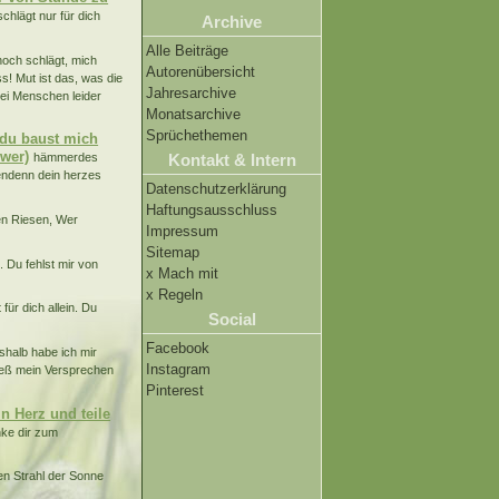
chlägt nur für dich
Archive
Alle Beiträge
och schlägt, mich
Autorenübersicht
s! Mut ist das, was die
Jahresarchive
bei Menschen leider
Monatsarchive
Sprüchethemen
 du baust mich
wer)
Kontakt & Intern
hämmerdes
endenn dein herzes
Datenschutzerklärung
Haftungsausschluss
en Riesen, Wer
Impressum
Sitemap
. Du fehlst mir von
x Mach mit
x Regeln
ür dich allein. Du
Social
Facebook
halb habe ich mir
Instagram
ließ mein Versprechen
Pinterest
n Herz und teile
nke dir zum
den Strahl der Sonne