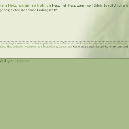
mein Herz, warum so fröhlich
Herz, mein Herz, warum so fröhlich, So voll Unruh und 
ge selig Schon die schöne Frühlingszeit?...
 Hochzeitsglückwünsche, Hochzeitsgedichte, kurze Reime für Glückwünsche oder die Hochzeitseinladung
Kommentare und Pi
rüche, Herzgedichte
,
Hochzeitstag | Ehejubiläum
,
Jahrestag
|
Kommentare geschlossen
Zeit geschlossen.