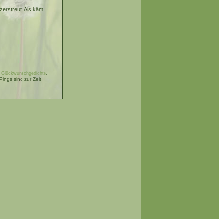
zerstreut, Als käm
|
Glückwunschgedichte
,
ngs sind zur Zeit