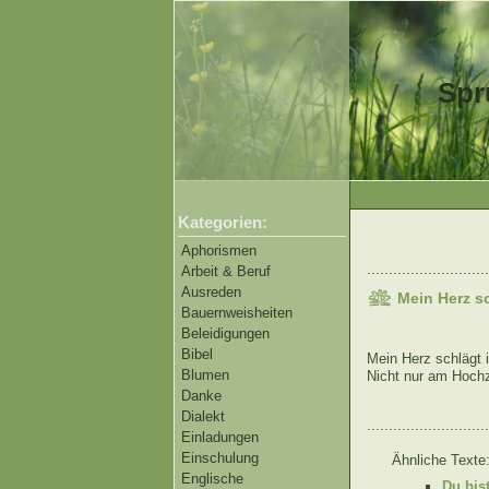
Spr
Kategorien:
Aphorismen
............................
Arbeit & Beruf
Ausreden
Mein Herz s
Bauernweisheiten
Beleidigungen
Bibel
Mein Herz schlägt 
Blumen
Nicht nur am Hochz
Danke
Dialekt
............................
Einladungen
Einschulung
Ähnliche Texte
Englische
Du bis