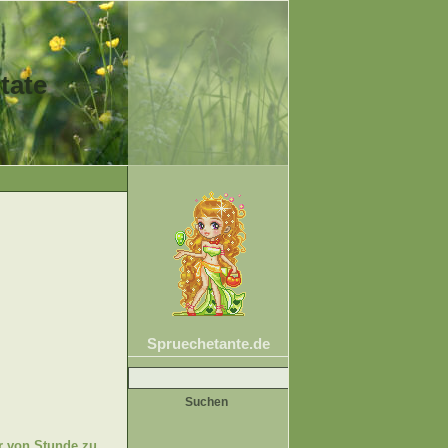
tate
Spruechetante.de
Suche
nach:
ir von Stunde zu