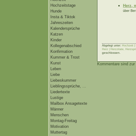
Hochzeitstage
Herz, 
über Ber
Hunde
Insta & Tiktok
Jahreszeiten
Kalendersprüche
Katzen
Kinder
Kollegenabschied
Abgelegt unter:
Hochzeit |
Herz | Herzzitate, Herzsp
Konfirmation
geschlossen.
Kummer & Trost
Kunst
Kommentare sind zur 
Leben
Liebe
Liebeskummer
Lieblingssprüche, …
Liedertexte
Lustige
Mailbox Ansagetexte
Männer
Menschen
Montag-Freitag
Motivation
Muttertag