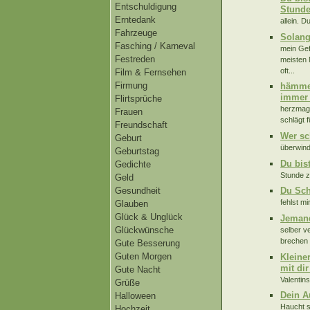
Entschuldigung
Stunde
Erntedank
allein. D
Fahrzeuge
Solang
Fasching / Karneval
mein Gef
Festreden
meisten 
oft...
Film & Fernsehen
Firmung
hämmer
immer 
Flirtsprüche
herzmag 
Frauen
schlägt 
Freundschaft
Wer sc
Geburt
überwind
Geburtstag
Du bis
Gedichte
Stunde z
Geld
Gesundheit
Du Sch
fehlst mi
Glauben
Glück & Unglück
Jemand
Glückwünsche
selber v
brechen 
Gute Besserung
Guten Morgen
Kleine
mit di
Gute Nacht
Valentin
Grüße
Dein A
Halloween
Haucht s
Hochzeit