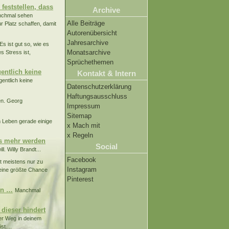
feststellen, dass
Archive
chmal sehen
Alle Beiträge
r Platz schaffen, damit
Autorenübersicht
Jahresarchive
s ist gut so, wie es
Monatsarchive
s Stress ist,
Sprüchethemen
gentlich keine
Kontakt & Intern
gentlich keine
Datenschutzerklärung
Haftungsausschluss
n. Georg
Impressum
Sitemap
m Leben gerade einige
x Mach mit
x Regeln
ts mehr werden
Social
. Willy Brandt...
Facebook
st meistens nur zu
Instagram
Deine größte Chance
Pinterest
in …
Manchmal
dieser hindert
er Weg in deinem
st....