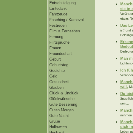
Entschuldigung
Manchm
Erntedank
sie in
Veränder
Fahrzeuge
etwas Ne
Fasching / Karneval
Das Le
Festreden
ist“ und
Film & Fernsehen
Beleidig
Firmung
Erkenn
Flirtsprüche
Bedeut
Frauen
Bedeutun
Freundschaft
Man m
Geburt
Lichtenbe
Geburtstag
Ich fü
Gedichte
Veränder
Geld
Gesundheit
Manchm
will.
Ma
Glauben
Glück & Unglück
Du bis
Glückwünsche
ängstlic
sein...
Gute Besserung
Guten Morgen
Manchm
nehmen d
Gute Nacht
Grüße
Manchm
dich in
Halloween
Leben gar
Hochzeit