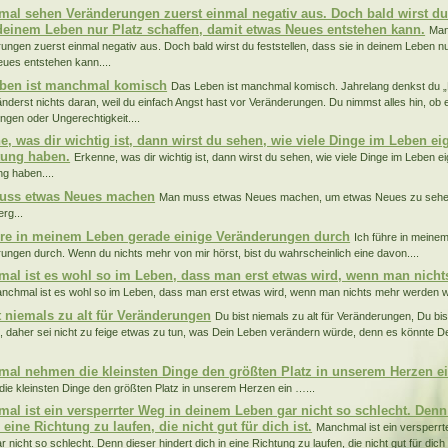
al sehen Veränderungen zuerst einmal negativ aus. Doch bald wirst du 
 deinem Leben nur Platz schaffen, damit etwas Neues entstehen kann.
Man
ungen zuerst einmal negativ aus. Doch bald wirst du feststellen, dass sie in deinem Leben nu
ues entstehen kann....
ben ist manchmal komisch
Das Leben ist manchmal komisch. Jahrelang denkst du „E
 änderst nichts daran, weil du einfach Angst hast vor Veränderungen. Du nimmst alles hin, ob e
ungen oder Ungerechtigkeit....
e, was dir wichtig ist, dann wirst du sehen, wie viele Dinge im Leben ei
ung haben.
Erkenne, was dir wichtig ist, dann wirst du sehen, wie viele Dinge im Leben ei
g haben....
uss etwas Neues machen
Man muss etwas Neues machen, um etwas Neues zu sehe
rg...
hre in meinem Leben gerade einige Veränderungen durch
Ich führe in meine
ungen durch. Wenn du nichts mehr von mir hörst, bist du wahrscheinlich eine davon....
al ist es wohl so im Leben, dass man erst etwas wird, wenn man nich
nchmal ist es wohl so im Leben, dass man erst etwas wird, wenn man nichts mehr werden will
t niemals zu alt für Veränderungen
Du bist niemals zu alt für Veränderungen, Du bi
h, daher sei nicht zu feige etwas zu tun, was Dein Leben verändern würde, denn es könnte 
al nehmen die kleinsten Dinge den größten Platz in unserem Herzen e
ie kleinsten Dinge den größten Platz in unserem Herzen ein …...
al ist ein versperrter Weg in deinem Leben gar nicht so schlecht. Denn 
 eine Richtung zu laufen, die nicht gut für dich ist.
Manchmal ist ein versperrt
 nicht so schlecht. Denn dieser hindert dich in eine Richtung zu laufen, die nicht gut für dich i