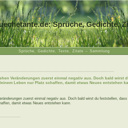
uechetante.de: Sprüche, Gedichte, Zi
Sprüche, Gedichte, Texte, Zitate – Sammlung
....................................................................................................
hen Veränderungen zuerst einmal negativ aus. Doch bald wirst du
 deinem Leben nur Platz schaffen, damit etwas Neues entstehen k
änderungen zuerst einmal negativ aus. Doch bald wirst du feststellen, dass 
haffen, damit etwas Neues entstehen kann.
..................
: