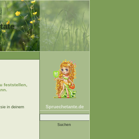
tate
 feststellen,
ann.
Spruechetante.de
sie in deinem
Suche
nach: