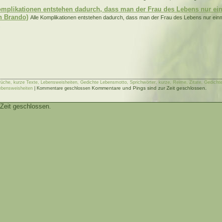
omplikationen entstehen dadurch, dass man der Frau des Lebens nur ei
n Brando)
Alle Komplikationen entstehen dadurch, dass man der Frau des Lebens nur ein
.
rüche, kurze Texte, Lebensweisheiten, Gedichte Lebensmotto, Sprichwörter, kurze, Reime, Zitate, Gedichte
Kommentare und Pings sind zur Zeit geschlossen.
ebensweisheiten
|
Kommentare geschlossen
Zeit geschlossen.