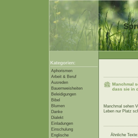
Spr
Kategorien:
Aphorismen
............................
Arbeit & Beruf
Ausreden
Manchmal se
Bauernweisheiten
dass sie in
Beleidigungen
Bibel
Blumen
Manchmal sehen Ver
Leben nur Platz sc
Danke
Dialekt
Einladungen
............................
Einschulung
Ähnliche Texte
Englische