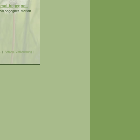
nmal begegnet.
mal begegnet. Marlon
,
|
Anfang
,
Veränderung |