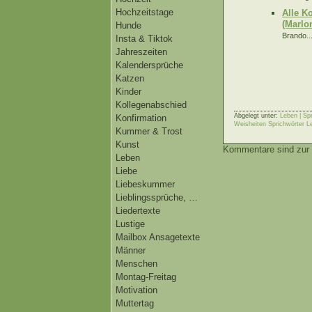
Hochzeitstage
Alle K
(Marlo
Hunde
Brando..
Insta & Tiktok
Jahreszeiten
Kalendersprüche
Katzen
Kinder
Kollegenabschied
Abgelegt unter:
Leben | Sp
Konfirmation
Weisheiten Sprichwörter L
Kummer & Trost
Kunst
Kommentare sind zur 
Leben
Liebe
Liebeskummer
Lieblingssprüche, …
Liedertexte
Lustige
Mailbox Ansagetexte
Männer
Menschen
Montag-Freitag
Motivation
Muttertag