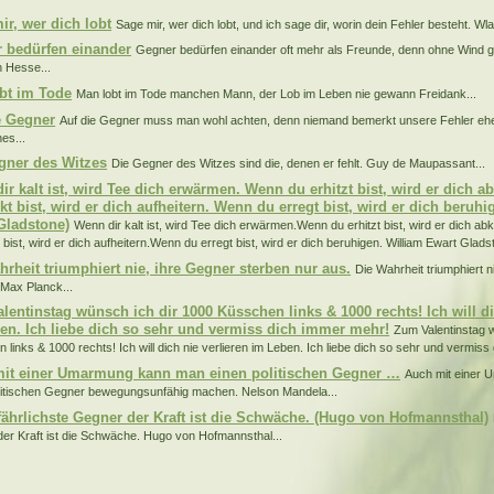
ir, wer dich lobt
Sage mir, wer dich lobt, und ich sage dir, worin dein Fehler besteht. Wladi
 bedürfen einander
Gegner bedürfen einander oft mehr als Freunde, denn ohne Wind 
 Hesse...
bt im Tode
Man lobt im Tode manchen Mann, der Lob im Leben nie gewann Freidank...
e Gegner
Auf die Gegner muss man wohl achten, denn niemand bemerkt unsere Fehler eher
es...
gner des Witzes
Die Gegner des Witzes sind die, denen er fehlt. Guy de Maupassant...
ir kalt ist, wird Tee dich erwärmen. Wenn du erhitzt bist, wird er dich 
t bist, wird er dich aufheitern. Wenn du erregt bist, wird er dich beruhi
Gladstone)
Wenn dir kalt ist, wird Tee dich erwärmen.Wenn du erhitzt bist, wird er dich a
bist, wird er dich aufheitern.Wenn du erregt bist, wird er dich beruhigen. William Ewart Gladst
hrheit triumphiert nie, ihre Gegner sterben nur aus.
Die Wahrheit triumphiert n
 Max Planck...
lentinstag wünsch ich dir 1000 Küsschen links & 1000 rechts! Ich will di
en. Ich liebe dich so sehr und vermiss dich immer mehr!
Zum Valentinstag 
 links & 1000 rechts! Ich will dich nie verlieren im Leben. Ich liebe dich so sehr und vermiss
it einer Umarmung kann man einen politischen Gegner …
Auch mit einer
litischen Gegner bewegungsunfähig machen. Nelson Mandela...
fährlichste Gegner der Kraft ist die Schwäche. (Hugo von Hofmannsthal)
er Kraft ist die Schwäche. Hugo von Hofmannsthal...