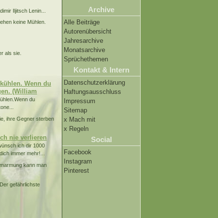
Archive
mir Iljitsch Lenin...
Alle Beiträge
gehen keine Mühlen.
Autorenübersicht
Jahresarchive
Monatsarchive
 als sie.
Sprüchethemen
Kontakt & Intern
Datenschutzerklärung
abkühlen. Wenn du
gen. (William
Haftungsausschluss
bkühlen.Wenn du
Impressum
one...
Sitemap
ie, ihre Gegner sterben
x Mach mit
x Regeln
ch nie verlieren
Social
wünsch ich dir 1000
Facebook
 dich immer mehr!...
Instagram
 Umarmung kann man
Pinterest
Der gefährlichste