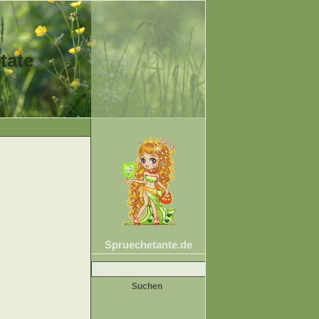
tate
Spruechetante.de
Suche
nach: