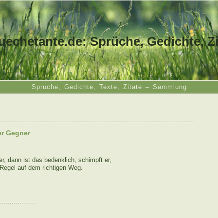
uechetante.de: Sprüche, Gedichte, Zi
Sprüche, Gedichte, Texte, Zitate – Sammlung
....................................................................................................
er Gegner
r, dann ist das bedenklich; schimpft er,
 Regel auf dem richtigen Weg.
..................
: