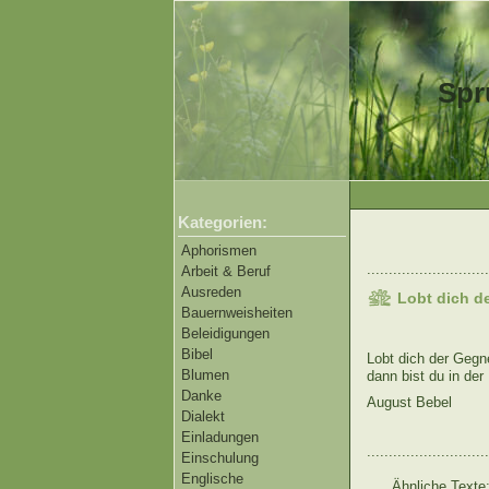
Spr
Kategorien:
Aphorismen
............................
Arbeit & Beruf
Ausreden
Lobt dich d
Bauernweisheiten
Beleidigungen
Bibel
Lobt dich der Gegne
Blumen
dann bist du in der
Danke
August Bebel
Dialekt
Einladungen
............................
Einschulung
Englische
Ähnliche Texte