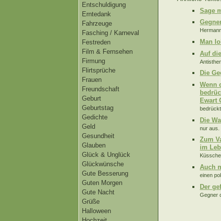
Entschuldigung
Sage m
Erntedank
Gegner
Fahrzeuge
Hermann
Fasching / Karneval
Man lo
Festreden
Film & Fernsehen
Auf di
Firmung
Antisthen
Flirtsprüche
Die Ge
Frauen
Wenn d
Freundschaft
bedrück
Geburt
Ewart 
Geburtstag
bedrückt 
Gedichte
Die Wa
Geld
nur aus.
Gesundheit
Zum Va
Glauben
im Leb
Glück & Unglück
Küsschen
Glückwünsche
Auch m
Gute Besserung
einen po
Guten Morgen
Der ge
Gute Nacht
Gegner d
Grüße
Halloween
Hochzeit