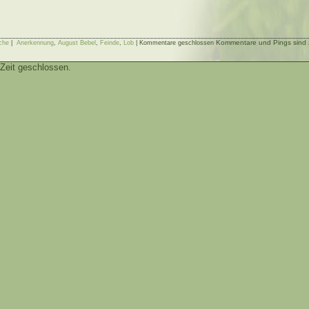
Kommentare und Pings sind z
che
|
Anerkennung
,
August Bebel
,
Feinde
,
Lob
|
Kommentare geschlossen
Zeit geschlossen.