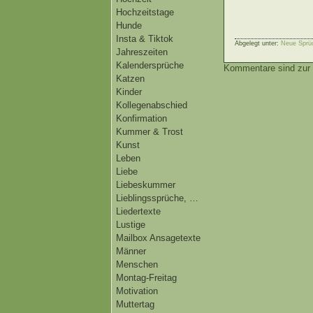
Hochzeitstage
Hunde
Insta & Tiktok
Abgelegt unter:
Neue Sprü
Jahreszeiten
Kalendersprüche
Kommentare sind zur 
Katzen
Kinder
Kollegenabschied
Konfirmation
Kummer & Trost
Kunst
Leben
Liebe
Liebeskummer
Lieblingssprüche, …
Liedertexte
Lustige
Mailbox Ansagetexte
Männer
Menschen
Montag-Freitag
Motivation
Muttertag