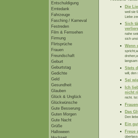
Entschuldigung
Die Li
Erntedank
weil sie 
Fahrzeuge
Liebe ze
Fasching / Karneval
Sich t
Festreden
verlie
Film & Fernsehen
nahe sei
Firmung
sich uns
Flirtsprüche
Wenn d
Frauen
spricht,
Freundschaft
drehen,w
langsam 
Geburt
Geburtstag
Stets 
Gedichte
will, den
Geld
Sei wi
Gesundheit
Ich lie
Glauben
nicht r
Glück & Unglück
nicht. Is
Glückwünsche
Frauen
Gute Besserung
Das Gl
Guten Morgen
Den lieb
Gute Nacht
Ein gu
Grüße
Freue d
Halloween
überlass
Hochzeit