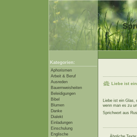
Spr
Kategorien:
Aphorismen
............................
Arbeit & Beruf
Ausreden
Liebe ist ei
Bauernweisheiten
Beleidigungen
Bibel
Liebe ist ein Glas, 
Blumen
wenn man es zu uns
Danke
Sprichwort aus Ru
Dialekt
Einladungen
............................
Einschulung
Englische
Ähnliche Texte