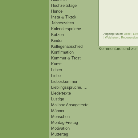
Hochzeitstage
Hunde
Insta & Tiktok
Jahreszeiten
Kalendersprüche
Katzen
Abgelegt unter:
Liebe | Li
| Weisheiten, Redewendun
Kinder
Kollegenabschied
Kommentare sind zur 
Konfirmation
Kummer & Trost
Kunst
Leben
Liebe
Liebeskummer
Lieblingssprüche, …
Liedertexte
Lustige
Mailbox Ansagetexte
Männer
Menschen
Montag-Freitag
Motivation
Muttertag