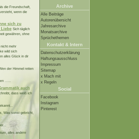
Archive
als die Freundschaft,
 versteht, wenn die
Alle Beiträge
Autorenübersicht
ohne sich zu
Jahresarchive
 Liebe
Sich täglich
Monatsarchive
iheit gewähren, ohne
Sprüchethemen
Kontakt & Intern
 nicht mehr
ke wild sich
Datenschutzerklärung
 alles Glück in dir
Haftungsausschluss
Impressum
. Wen der Himmel retten
Sitemap
x Mach mit
den …...
x Regeln
e Grammatik auch
Social
schreibt, dass weiß ich
Facebook
Instagram
kannt...
Pinterest
as, Was sonst gebricht,
r...
ntum, alles andere