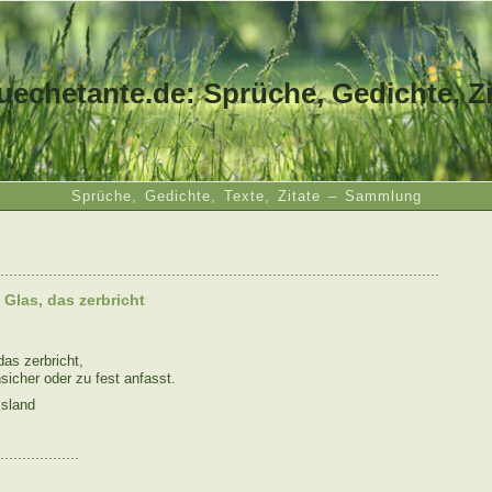
uechetante.de: Sprüche, Gedichte, Zi
Sprüche, Gedichte, Texte, Zitate – Sammlung
....................................................................................................
n Glas, das zerbricht
das zerbricht,
icher oder zu fest anfasst.
ssland
..................
: