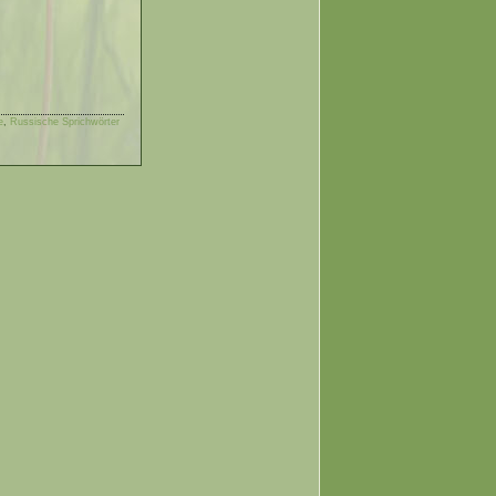
e
,
Russische Sprichwörter