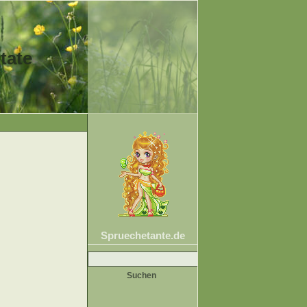
tate
Spruechetante.de
Suche
nach: