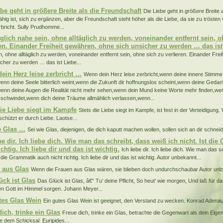
ebe geht in größere Breite als die Freundschaft
Die Liebe geht in größere Breite 
fähig ist, sich zu ergänzen, aber die Freundschaft steht höher als die Liebe, da sie zu trösten
rbricht. Sully Prudhomme...
äglich nahe sein, ohne alltäglich zu werden, voneinander entfernt sein, 
ren. Einander Freiheit gewähren, ohne sich unsicher zu werden … das ist
n, ohne alltäglich zu werden, voneinander entfernt sein, ohne sich zu verlieren. Einander Fre
icher zu werden … das ist Liebe...
ein Herz leise zerbricht …
Wenn dein Herz leise zerbricht,wenn deine innere Stimme
wenn deine Seele bitterlich weint,wenn die Zukunft dir hoffnungslos scheint,wenn deine Gedan
enn deine Augen die Realität nicht mehr sehen,wenn dein Mund keine Worte mehr finden,wenn
schwindet,wenn dich deine Träume allmählich verlassen,wenn...
die Liebe siegt im Kampfe
Stets die Liebe siegt im Kampfe, ist fest in der Verteidigung
 schützt er durch Liebe. Laotse...
e Glas …
Sei wie Glas, diejenigen, die dich kaputt machen wollen, sollen sich an dir schnei
be dir. Ich liebe dich. Wie man das schreibt, dass weiß ich nicht. Ist di
ichtig. Ich liebe dir und das ist wichtig.
Ich liebe dir. Ich liebe dich. Wie man das 
t die Grammatik auch nicht richtig. Ich liebe dir und das ist wichtig. Autor unbekannt...
 aus Glas
Wenn die Frauen aus Glas wären, sie blieben doch undurchschaubar Autor unbe
ück ist Glas
Das Glück ist Glas, â€“ Tu‘ deine Pflicht, So heut‘ wie morgen, Und laß für d
en Gott im Himmel sorgen. Johann Meyer...
tes Glas Wein
Ein gutes Glas Wein ist geeignet, den Verstand zu wecken. Konrad Adenaue
ich, trinke ein Glas
Freue dich, trinke ein Glas, betrachte die Gegenwart als dein Eige
e dem Schicksal. Euripides...