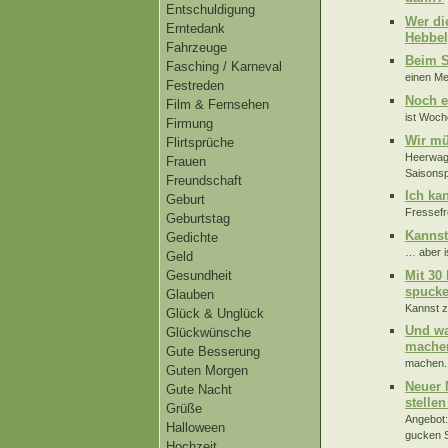
Entschuldigung
Wer di
Erntedank
Hebbel
Fahrzeuge
Beim S
Fasching / Karneval
einen Me
Festreden
Noch e
Film & Fernsehen
ist Woch
Firmung
Wir m
Flirtsprüche
Heerwage
Frauen
Saisonspi
Freundschaft
Ich ka
Geburt
Fressefre
Geburtstag
Kannst
Gedichte
… aber is
Geld
Mit 30
Gesundheit
spucke
Glauben
Kannst z
Glück & Unglück
Und wa
Glückwünsche
machen
Gute Besserung
machen. 
Guten Morgen
Neuer 
Gute Nacht
stellen
Grüße
Angebot:
Halloween
gucken S
Hochzeit