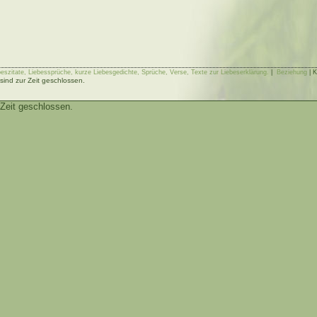
ebeszitate, Liebessprüche, kurze Liebesgedichte, Sprüche, Verse, Texte zur Liebeserklärung.
|
Beziehung
|
K
ind zur Zeit geschlossen.
Zeit geschlossen.