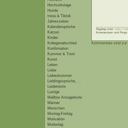
Hochzeitstage
Hunde
Insta & Tiktok
Jahreszeiten
Kalendersprüche
Abgelegt unter:
Liebe | Li
Katzen
Kommentare und Pings s
Kinder
Kommentare sind zur 
Kollegenabschied
Konfirmation
Kummer & Trost
Kunst
Leben
Liebe
Liebeskummer
Lieblingssprüche, …
Liedertexte
Lustige
Mailbox Ansagetexte
Männer
Menschen
Montag-Freitag
Motivation
Muttertag