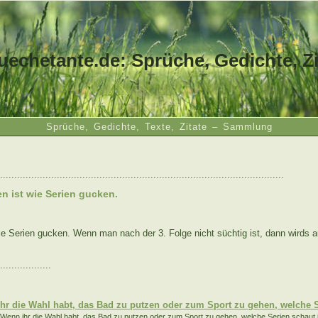
uechetante.de: Sprüche, Gedichte, Zi
Sprüche, Gedichte, Texte, Zitate – Sammlung
....................................................................................................
n ist wie Serien gucken.
ie Serien gucken. Wenn man nach der 3. Folge nicht süchtig ist, dann wirds a
..................
:
hr die Wahl habt, das Bad zu putzen oder zum Sport zu gehen, welche S
Wenn ihr die Wahl habt, das Bad zu putzen oder zum Sport zu gehen, welche Serien schaut i