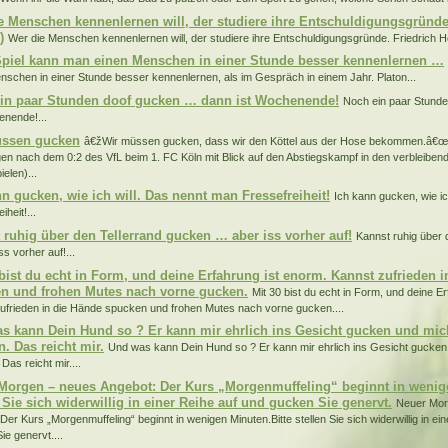
e Menschen kennenlernen will, der studiere ihre Entschuldigungsgründe.
)
Wer die Menschen kennenlernen will, der studiere ihre Entschuldigungsgründe. Friedrich He
piel kann man einen Menschen in einer Stunde besser kennenlernen …
nschen in einer Stunde besser kennenlernen, als im Gespräch in einem Jahr. Platon...
in paar Stunden doof gucken … dann ist Wochenende!
Noch ein paar Stund
enende!...
üssen gucken
â€žWir müssen gucken, dass wir den Köttel aus der Hose bekommen.â€œ (
n nach dem 0:2 des VfL beim 1. FC Köln mit Blick auf den Abstiegskampf in den verbleibend
elen)...
nn gucken, wie ich will. Das nennt man Fressefreiheit!
Ich kann gucken, wie ic
iheit!...
 ruhig über den Tellerrand gucken … aber iss vorher auf!
Kannst ruhig über 
s vorher auf!...
 bist du echt in Form, und deine Erfahrung ist enorm. Kannst zufrieden 
n und frohen Mutes nach vorne gucken.
Mit 30 bist du echt in Form, und deine E
ufrieden in die Hände spucken und frohen Mutes nach vorne gucken....
s kann Dein Hund so ? Er kann mir ehrlich ins Gesicht gucken und mic
. Das reicht mir.
Und was kann Dein Hund so ? Er kann mir ehrlich ins Gesicht gucken 
Das reicht mir....
Morgen – neues Angebot: Der Kurs „Morgenmuffeling“ beginnt in wenige
 Sie sich widerwillig in einer Reihe auf und gucken Sie genervt.
Neuer Mor
Der Kurs „Morgenmuffeling“ beginnt in wenigen Minuten.Bitte stellen Sie sich widerwillig in ei
ie genervt....