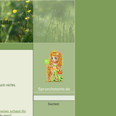
tate
uch nichts.
Spruechetante.de
Suche
nach:
erien schaut ihr
hr dann?...