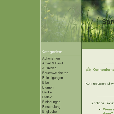
Spr
Kategorien:
Aphorismen
............................
Arbeit & Beruf
Ausreden
Kennenlerne
Bauernweisheiten
Beleidigungen
Bibel
Kennenlernen ist w
Blumen
Danke
............................
Dialekt
Einladungen
Ähnliche Texte
Einschulung
Wenn i
Englische
dann?