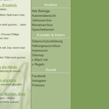
Archive
 (Friedrich
bbel...
Alle Beiträge
Beim Spiel kann man
Autorenübersicht
Jahresarchive
en doof gucken… dann
Monatsarchive
Sprüchethemen
Torwart Philipp
Kontakt & Intern
en drei
Datenschutzerklärung
Haftungsausschluss
h will. Das nennt man
Impressum
Sitemap
den Tellerrand gucken
x Mach mit
x Regeln
in die Hände
Social
rfahrung ist enorm.
Facebook
h glücklich
Instagram
und mich glücklich
Pinterest
n Minuten. Bitte
gen – neues
ner Reihe aufund