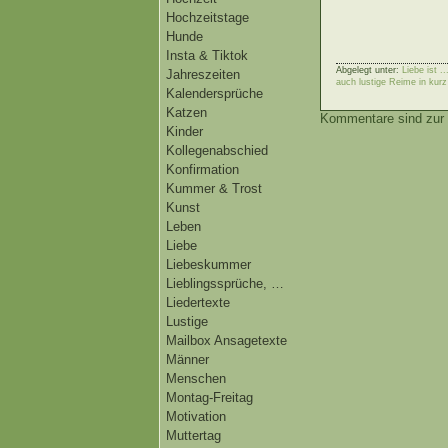
Hochzeitstage
Hunde
Insta & Tiktok
Abgelegt unter:
Liebe ist .
Jahreszeiten
auch lustige Reime in kurz
Kalendersprüche
Katzen
Kommentare sind zur 
Kinder
Kollegenabschied
Konfirmation
Kummer & Trost
Kunst
Leben
Liebe
Liebeskummer
Lieblingssprüche, …
Liedertexte
Lustige
Mailbox Ansagetexte
Männer
Menschen
Montag-Freitag
Motivation
Muttertag