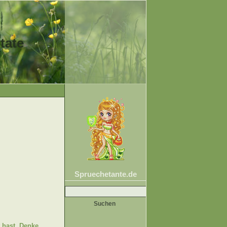
tate
Spruechetante.de
Suche
nach:
t hast. Denke