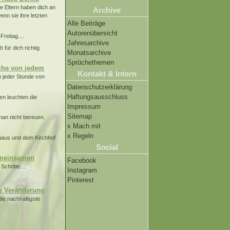
e Eltern haben dich an
Archive
nn sie ihre letzten
Alle Beiträge
Autorenübersicht
Freitag....
Jahresarchive
h für dich richtig
Monatsarchive
Sprüchethemen
che von jedem
Kontakt & Intern
 jeder Stunde von
Datenschutzerklärung
Haftungsausschluss
en leuchten die
Impressum
Sitemap
 man nicht bereuen.
x Mach mit
x Regeln
rhaus und dem Kirchhof
Social
gemeinsamen
Facebook
chritte....
Instagram
Pinterest
ste Veränderung
die nachhaltigste