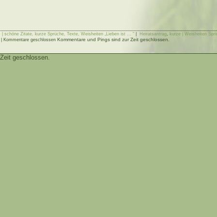
.. | schöne Zitate, kurze Sprüche, Texte, Weisheiten „Lieben ist … “
|
Heiratsantrag
,
kurze | Weisheiten Spri
Kommentare und Pings sind zur Zeit geschlossen.
|
Kommentare geschlossen
Zeit geschlossen.