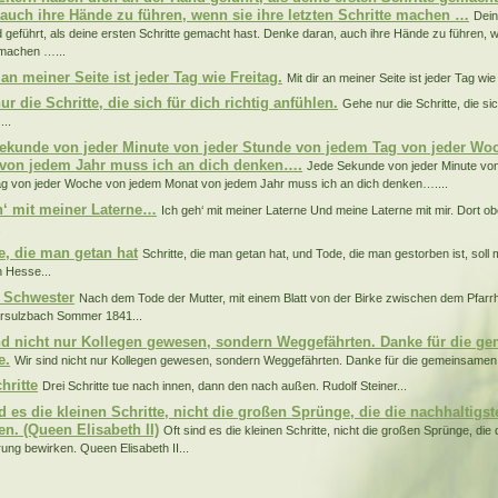
 auch ihre Hände zu führen, wenn sie ihre letzten Schritte machen …
Dein
 geführt, als deine ersten Schritte gemacht hast. Denke daran, auch ihre Hände zu führen, we
 machen …...
 an meiner Seite ist jeder Tag wie Freitag.
Mit dir an meiner Seite ist jeder Tag wie 
r die Schritte, die sich für dich richtig anfühlen.
Gehe nur die Schritte, die sic
...
ekunde von jeder Minute von jeder Stunde von jedem Tag von jeder Wo
von jedem Jahr muss ich an dich denken….
Jede Sekunde von jeder Minute von
g von jeder Woche von jedem Monat von jedem Jahr muss ich an dich denken…....
h‘ mit meiner Laterne…
Ich geh‘ mit meiner Laterne Und meine Laterne mit mir. Dort ob
.
te, die man getan hat
Schritte, die man getan hat, und Tode, die man gestorben ist, soll
 Hesse...
 Schwester
Nach dem Tode der Mutter, mit einem Blatt von der Birke zwischen dem Pfar
rsulzbach Sommer 1841...
nd nicht nur Kollegen gewesen, sondern Weggefährten. Danke für die 
e.
Wir sind nicht nur Kollegen gewesen, sondern Weggefährten. Danke für die gemeinsamen S
hritte
Drei Schritte tue nach innen, dann den nach außen. Rudolf Steiner...
nd es die kleinen Schritte, nicht die großen Sprünge, die die nachhaltig
en. (Queen Elisabeth II)
Oft sind es die kleinen Schritte, nicht die großen Sprünge, die 
ung bewirken. Queen Elisabeth II...