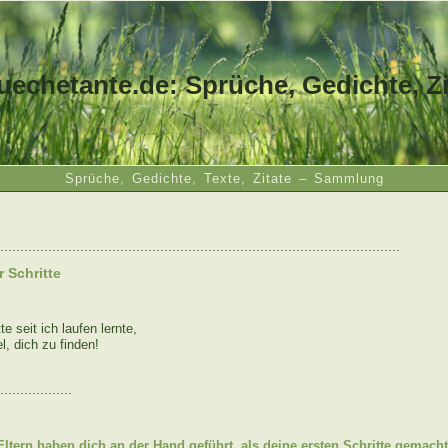
uechetante.de: Sprüche, Gedichte, Zi
Sprüche, Gedichte, Texte, Zitate – Sammlung
....................................................................................................
 Schritte
e seit ich laufen lernte,
el, dich zu finden!
..................
:
Eltern haben dich an der Hand geführt, als deine ersten Schritte gemach