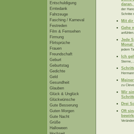
Entschuldigung
daran,
Erntedank
der Hand
Schritte
Fahrzeuge
Fasching / Karneval
Mit dir
Festreden
Gehe nu
Film & Fernsehen
anfühlen.
Firmung
Jede S
Flirtsprüche
Monat 
Frauen
jedem Ta
Freundschaft
Ich ge
Geburt
Sterne,..
Geburtstag
Schrit
Gedichte
Hermann
Geld
Meiner
Gesundheit
zu Cleve
Glauben
Wir si
Glück & Unglück
Schritt
Glückwünsche
Drei Sc
Gute Besserung
Oft si
Guten Morgen
bewirk
Gute Nacht
Veränder
Grüße
Halloween
Hochzeit