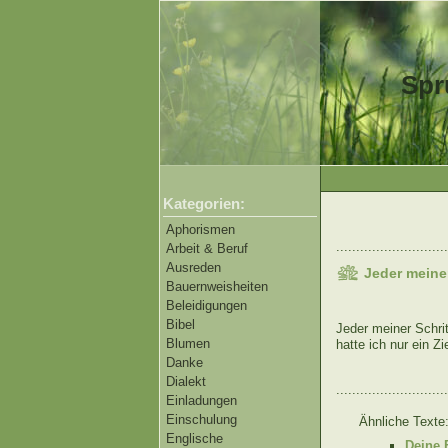
Spr
Kategorien:
Aphorismen
............................
Arbeit & Beruf
Ausreden
Jeder meiner
Bauernweisheiten
Beleidigungen
Bibel
Jeder meiner Schritt
Blumen
hatte ich nur ein Zi
Danke
Dialekt
............................
Einladungen
Einschulung
Ähnliche Texte
Englische
Deine 