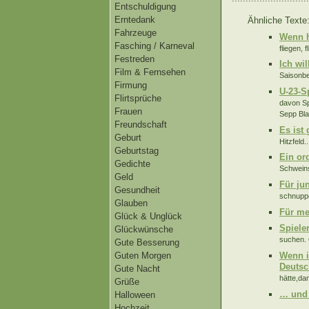
Entschuldigung
Erntedank
Ähnliche Texte
Fahrzeuge
Wenn hi
Fasching / Karneval
fliegen, 
Festreden
Ich wil
Film & Fernsehen
Saisonbe
Firmung
U-23-S
Flirtsprüche
davon Spi
Frauen
Sepp Blat
Freundschaft
Es ist 
Geburt
Hitzfeld..
Geburtstag
Ein or
Gedichte
Schweins
Geld
Für jun
Gesundheit
schnuppe
Glauben
Für me
Glück & Unglück
Spiele
Glückwünsche
suchen. 
Gute Besserung
Wenn i
Guten Morgen
Deutsc
Gute Nacht
hätte,da
Grüße
… und 
Halloween
Hochzeit