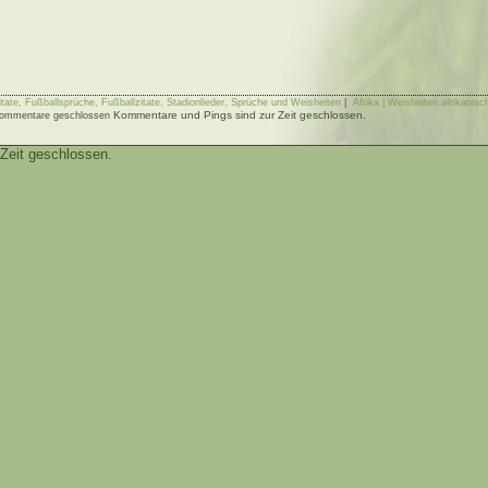
itate, Fußballsprüche, Fußballzitate, Stadionlieder, Sprüche und Weisheiten
|
Afrika | Weisheiten afrikanis
Kommentare und Pings sind zur Zeit geschlossen.
ommentare geschlossen
Zeit geschlossen.