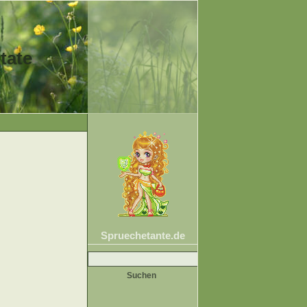
tate
Spruechetante.de
Suche
nach: