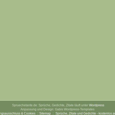
Spruechetante.de: Sprüche, Gedichte, Zitate läuft unter
Wordpress
Anpassung und Design: Gabis Wordpress-Templates
ngsausschluss & Cookies
::
Sitemap
::
Sprüche, Zitate und Gedichte - kostenlos 