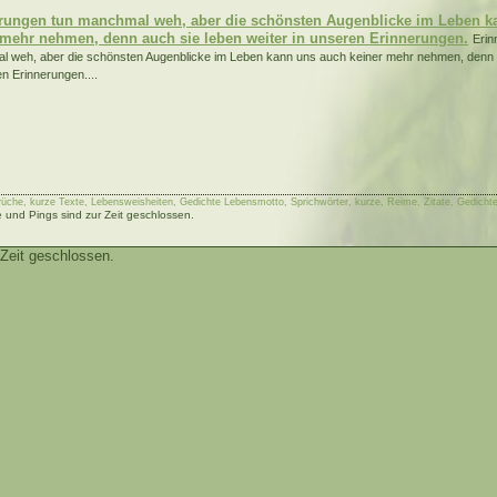
rungen tun manchmal weh, aber die schönsten Augenblicke im Leben k
 mehr nehmen, denn auch sie leben weiter in unseren Erinnerungen.
Erin
 weh, aber die schönsten Augenblicke im Leben kann uns auch keiner mehr nehmen, denn a
en Erinnerungen....
rüche, kurze Texte, Lebensweisheiten, Gedichte Lebensmotto, Sprichwörter, kurze, Reime, Zitate, Gedichte
und Pings sind zur Zeit geschlossen.
Zeit geschlossen.