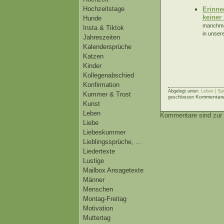
Hochzeitstage
Erinne
keiner
Hunde
manchmal
Insta & Tiktok
in unser
Jahreszeiten
Kalendersprüche
Katzen
Kinder
Kollegenabschied
Konfirmation
Abgelegt unter:
Leben | Sp
Kummer & Trost
Kommentare 
geschlossen
Kunst
Leben
Kommentare sind zur 
Liebe
Liebeskummer
Lieblingssprüche, …
Liedertexte
Lustige
Mailbox Ansagetexte
Männer
Menschen
Montag-Freitag
Motivation
Muttertag