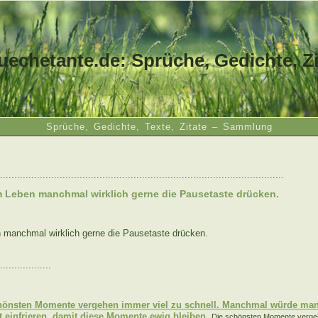
uechetante.de: Sprüche, Gedichte, Zi
Sprüche, Gedichte, Texte, Zitate – Sammlung
....................................................................................................
m Leben manchmal wirklich gerne die Pausetaste drücken.
 manchmal wirklich gerne die Pausetaste drücken.
..................
:
hönsten Momente vergehen immer viel zu schnell. Manchmal würde man
it einfrieren, damit diese Momente ewig bleiben.
Die schönsten Momente vergeh