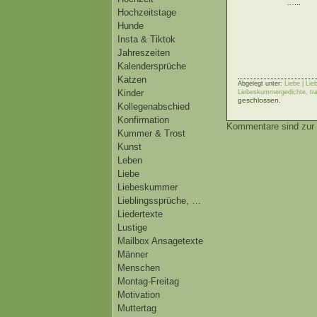
…...
Hochzeitstage
Hunde
Insta & Tiktok
Jahreszeiten
Kalendersprüche
Katzen
Abgelegt unter:
Liebe | Li
Kinder
Liebeskummergedichte, tr
geschlossen.
Kollegenabschied
Konfirmation
Kommentare sind zur 
Kummer & Trost
Kunst
Leben
Liebe
Liebeskummer
Lieblingssprüche, …
Liedertexte
Lustige
Mailbox Ansagetexte
Männer
Menschen
Montag-Freitag
Motivation
Muttertag