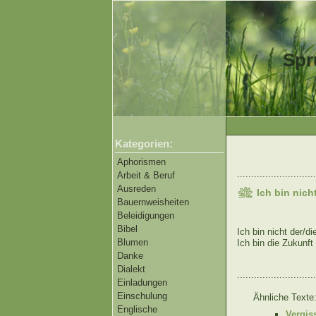
Spr
Kategorien:
Aphorismen
............................
Arbeit & Beruf
Ausreden
Ich bin nich
Bauernweisheiten
Beleidigungen
Bibel
Ich bin nicht der/d
Blumen
Ich bin die Zukunf
Danke
Dialekt
............................
Einladungen
Einschulung
Ähnliche Texte
Englische
Vergis