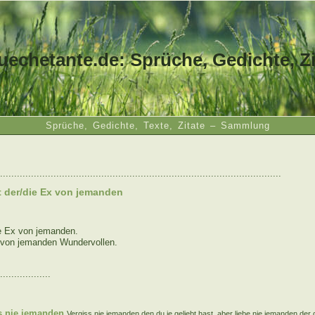
uechetante.de: Sprüche, Gedichte, Zi
Sprüche, Gedichte, Texte, Zitate – Sammlung
....................................................................................................
t der/die Ex von jemanden
ie Ex von jemanden.
t von jemanden Wundervollen.
..................
:
s nie jemanden
Vergiss nie jemanden den du je geliebt hast, aber liebe nie jemanden der 