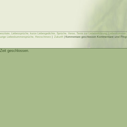
ebeszitate, Liebessprüche, kurze Liebesgedichte, Sprüche, Verse, Texte zur Liebeserklärung.
,
Liebeskummer |
Kommentare und Pings 
aurige Liebeskummersprüche, Herzschmerz
|
Zukunft
|
Kommentare geschlossen
Zeit geschlossen.