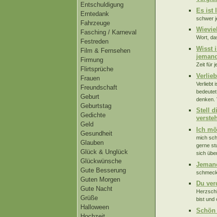
Entschuldigung
Es ist
Erntedank
schwer j
Fahrzeuge
Wievie
Fasching / Karneval
Wort, da
Festreden
Wisst 
Film & Fernsehen
jemand
Firmung
Zeit für 
Flirtsprüche
Verlie
Frauen
Verliebt
Freundschaft
bedeutet
Geburt
denken. 
Geburtstag
Stell d
Gedichte
versteh
Geld
Ich mö
Gesundheit
mich sch
Glauben
gerne st
Glück & Unglück
sich übe
Glückwünsche
Jemand
Gute Besserung
schmeckt
Guten Morgen
Du ver
Gute Nacht
Herzschl
Grüße
bist und 
Halloween
Schön 
Hochzeit