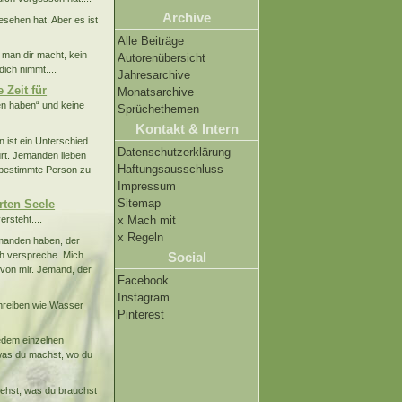
Archive
esehen hat. Aber es ist
Alle Beiträge
 man dir macht, kein
Autorenübersicht
dich nimmt....
Jahresarchive
 Zeit für
Monatsarchive
den haben“ und keine
Sprüchethemen
Kontakt & Intern
n ist ein Unterschied.
Datenschutzerklärung
ürt. Jemanden lieben
Haftungsausschluss
 bestimmte Person zu
Impressum
Sitemap
rrten Seele
x Mach mit
ersteht....
x Regeln
manden haben, der
ch verspreche. Mich
Social
 von mir. Jemand, der
Facebook
Instagram
chreiben wie Wasser
Pinterest
jedem einzelnen
, was du machst, wo du
iehst, was du brauchst