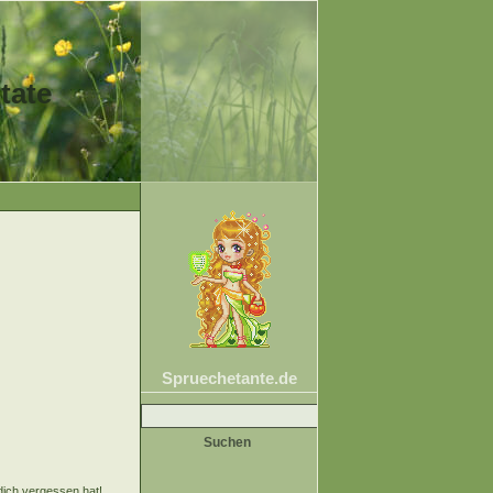
tate
Spruechetante.de
Suche
nach:
dich vergessen hat!...