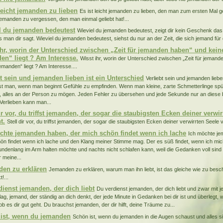
 leicht jemanden zu lieben
Es ist leicht jemanden zu lieben, den man zum ersten Mal g
emanden zu vergessen, den man einmal geliebt hat!...
l du jemanden bedeutest
Wieviel du jemanden bedeutest, zeigt dir kein Geschenk das
s man dir sagt. Wieviel du jemanden bedeutest, siehst du nur an der Zeit, die sich jemand für 
ihr, worin der Unterschied zwischen „Zeit für jemanden haben“ und keine
en“ liegt ? Am Interesse.
Wisst ihr, worin der Unterschied zwischen „Zeit für jeman
jemanden“ liegt ? Am Interesse....
bt sein und jemanden lieben ist ein Unterschied
Verliebt sein und jemanden liebe
 ist man, wenn man beginnt Gefühle zu empfinden. Wenn man kleine, zarte Schmetterlinge sp
, alles an der Person zu mögen. Jeden Fehler zu übersehen und jede Sekunde nur an diese
Verlieben kann man...
ir vor, du triffst jemanden, der sogar die staubigsten Ecken deiner verwi
t.
Stell dir vor, du triffst jemanden, der sogar die staubigsten Ecken deiner verwirrten Seele v
chte jemanden haben, der mich schön findet wenn ich lache
Ich möchte je
ön findet wenn ich lache und den Klang meiner Stimme mag. Der es süß findet, wenn ich mi
undenlang im Arm halten möchte und nachts nicht schlafen kann, weil die Gedanken voll sind
r meine...
en zu erklären
Jemanden zu erklären, warum man ihn liebt, ist das gleiche wie zu bes
!...
dienst jemanden, der dich liebt
Du verdienst jemanden, der dich liebt und zwar mit 
ag, jemand, der ständig an dich denkt, der jede Minute in Gedanken bei dir ist und überlegt
ob es dir gut geht. Du brauchst jemanden, der dir hilft, deine Träume zu...
ist, wenn du jemanden
Schön ist, wenn du jemanden in die Augen schaust und alles s