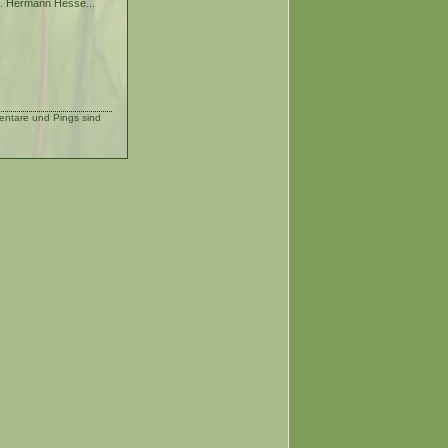
h. Hermann Hesse...
tare und Pings sind