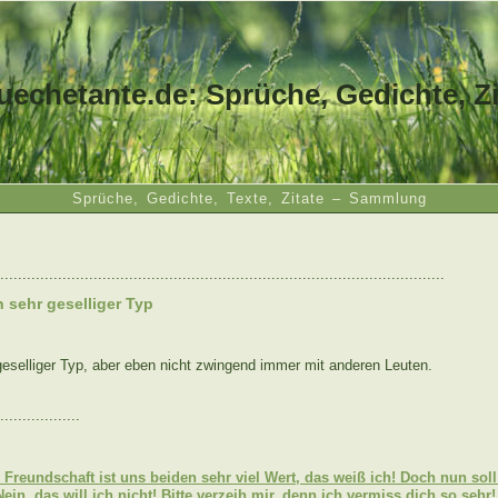
uechetante.de: Sprüche, Gedichte, Zi
Sprüche, Gedichte, Texte, Zitate – Sammlung
....................................................................................................
in sehr geselliger Typ
 geselliger Typ, aber eben nicht zwingend immer mit anderen Leuten.
..................
:
 Freundschaft ist uns beiden sehr viel Wert, das weiß ich! Doch nun sol
ein, das will ich nicht! Bitte verzeih mir, denn ich vermiss dich so sehr!