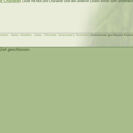
d Charakter
Leute mit Mut und Charakter sind den anderen Leuten immer sehr unheimlic
Kommen
sehen - Serien, Kinofilme - Zitate - Filmzitate, Serienzitate
|
Stromberg
|
Kommentare geschlossen
Zeit geschlossen.