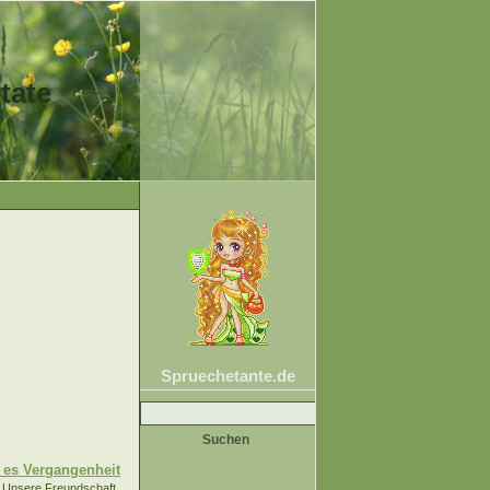
tate
Spruechetante.de
Suche
nach:
l es Vergangenheit
Unsere Freundschaft