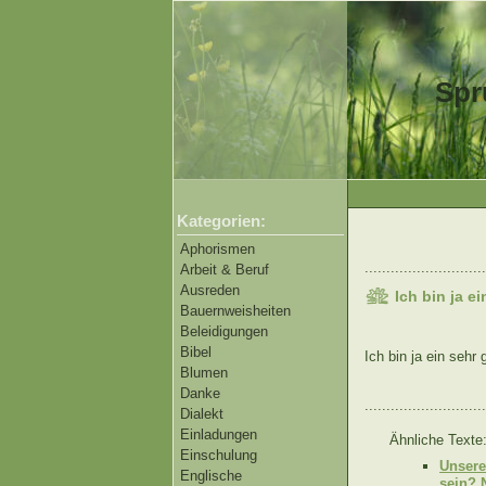
Spr
Kategorien:
Aphorismen
............................
Arbeit & Beruf
Ausreden
Ich bin ja e
Bauernweisheiten
Beleidigungen
Bibel
Ich bin ja ein sehr
Blumen
Danke
............................
Dialekt
Einladungen
Ähnliche Texte
Einschulung
Unsere
Englische
sein? N