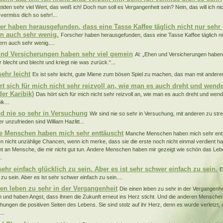
eiden sehr viel Wert, das weiß ich! Doch nun soll es Vergangenheit sein? Nein, das will ich nich
 vermiss dich so sehr!...
er haben herausgefunden, dass eine Tasse Kaffee täglich nicht nur sehr 
n auch sehr wenig.
Forscher haben herausgefunden, dass eine Tasse Kaffee täglich n
ern auch sehr wenig....
nd Versicherungen haben sehr viel gemein
Al: „Ehen und Versicherungen haben 
r blecht und blecht und kriegt nie was zurück.“...
sehr leicht
Es ist sehr leicht, gute Miene zum bösen Spiel zu machen, das man mit anderen t
rt sich für mich nicht sehr reizvoll an, wie man es auch dreht und wendet
der Karibik)
Das hört sich für mich nicht sehr reizvoll an, wie man es auch dreht und wend
ik...
nd nie so sehr in Versuchung
Wir sind nie so sehr in Versuchung, mit anderen zu strei
r unzufrieden sind William Hazlitt...
 Menschen haben mich sehr enttäuscht
Manche Menschen haben mich sehr entt
en nicht unzählige Chancen, wenn ich merke, dass sie die erste noch nicht einmal verdient 
ht an Mensche, die mir nicht gut tun. Andere Menschen haben mir gezeigt wie schön das Leb
..
sehr einfach glücklich zu sein. Aber es ist sehr schwer einfach zu sein.
E
 zu sein. Aber es ist sehr schwer einfach zu sein....
nen leben zu sehr in der Vergangenheit
Die einen leben zu sehr in der Vergangenhe
n und haben Angst, dass ihnen die Zukunft erneut ins Herz sticht. Und die anderen Menschen 
hungen die positiven Seiten des Lebens. Sie sind stolz auf ihr Herz, denn es wurde verletzt, 
...