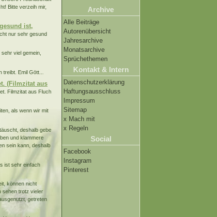
t! Bitte verzeih mir,
Archive
Alle Beiträge
gesund ist,
Autorenübersicht
icht nur sehr gesund
Jahresarchive
Monatsarchive
sehr viel gemein,
Sprüchethemen
Kontakt & Intern
reibt. Emil Gött...
Datenschutzerklärung
. (Filmzitat aus
Haftungsausschluss
et. Filmzitat aus Fluch
Impressum
Sitemap
ten, als wenn wir mit
x Mach mit
x Regeln
äuscht, deshalb gebe
haben und klammere
Social
en sein kann, deshalb
Facebook
Instagram
s ist sehr einfach
Pinterest
it, können nicht
sehen trotz vieler
ausgenutzt, getreten