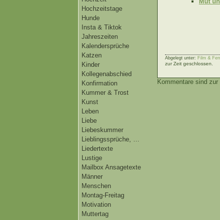
Mut un
Hochzeitstage
Hunde
Insta & Tiktok
Jahreszeiten
Kalendersprüche
Katzen
Abgelegt unter:
Film & Fern
Kinder
zur Zeit geschlossen.
Kollegenabschied
Kommentare sind zur 
Konfirmation
Kummer & Trost
Kunst
Leben
Liebe
Liebeskummer
Lieblingssprüche, …
Liedertexte
Lustige
Mailbox Ansagetexte
Männer
Menschen
Montag-Freitag
Motivation
Muttertag