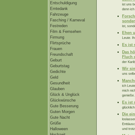
Entschuldigung
ist uns b
Erntedank
denn ich
Fahrzeuge
Forsch
Fasching / Karneval
sonder
Festreden
ist, sond
Film & Fernsehen
Ehen u
Firmung
Leute. Ih
Flirtsprüche
Es ist 
Frauen
Das hö
Freundschaft
Fluch 
Geburt
der Karib
Geburtstag
Wir si
Gedichte
uns selbe
Geld
Manche
Gesundheit
ich Leut
Glauben
mich nic
Glück & Unglück
genieße.
Glückwünsche
Es ist 
Gute Besserung
glücklich
Guten Morgen
Die ei
Gute Nacht
loslasse
Grüße
Enttäusc
Halloween
und trotz
Hochzeit