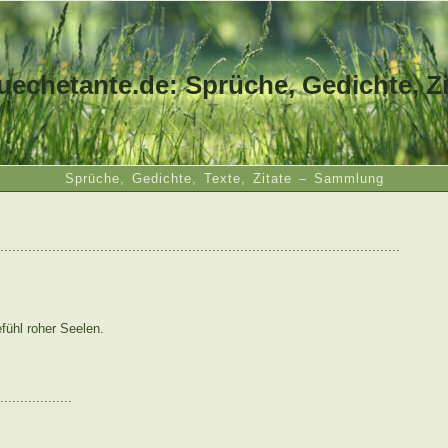
uechetante.de: Sprüche, Gedichte, Zi
Sprüche, Gedichte, Texte, Zitate – Sammlung
....................................................................................................
fühl roher Seelen.
..................
: