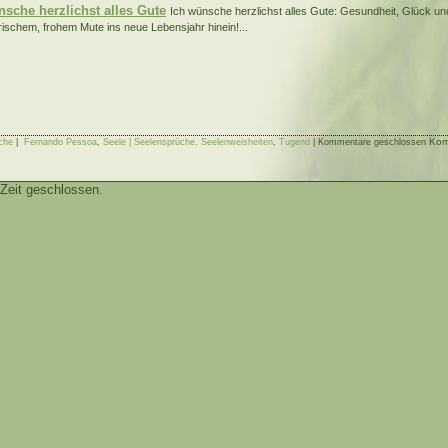
nsche herzlichst alles Gute
Ich wünsche herzlichst alles Gute: Gesundheit, Glück u
frischem, frohem Mute ins neue Lebensjahr hinein!...
Komm
che
|
Fernando Pessoa
,
Seele | Seelensprüche, Seelenweisheiten
,
Tugend
|
Kommentare geschlossen
Zeit geschlossen.