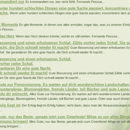
mandiert nur
Es kommandiert nur, wer nicht fühlt. Fernando Pessoa...
nter hundert schlechten Dingen eine gute Sache passiert, konzentriere d
ache.
Wenn unter hundert schlechten Dingen eine gute Sache passiert, konzentriere dich au
.
t Momente
Es gibt Momente, in denen uns alles ermüdet, sogar das, was zu unserer Erholu
 Pessoa...
das Herz
Wenn das Herz denken könnte, würde es still stehen. Fernando Pessoa...
esserung und einen erholsamen Schlaf. Zähle vorher jedes Schaf. Sie ga
cht, die Dich schnell wieder fit macht!
Gute Besserung und einen erholsamen Sch
af. Sie garantieren Dir eine gute Nacht, die Dich schnell wieder fit macht!...
esserung und einen erholsamen Schlaf.
vorher jedes Schaf.
antieren Dir eine gute Nacht,
h schnell wieder fit macht!
Gute Besserung und einen erholsamen Schlaf.Zähle vorhe
en Dir eine gute Nacht,die Dich schnell wieder fit macht!...
Gute zur Pensionierung. Es warten auf dich wunderschöne Landschaften
untergänge, Blumengärten, fremde Länder, toll Bücher und gute Laune
du dir wünscht.
Alles Gute zur Pensionierung. Es warten auf dich wunderschöne Lands
tergänge, Blumengärten, fremde Länder, toll Bücher und gute Laune. Oder was auch immer d
olg liegt im
Der Erfolg liegt im Erfolg haben, nicht darin, dass man die Voraussetzungen d
.
Gute, nur das Beste, gerade jetzt zum Osterfeste! Möge es vor allen Ding
nnung bringen!
Alles Gute, nur das Beste, gerade jetzt zum Osterfeste! Möge es vor al
ung bringen!...