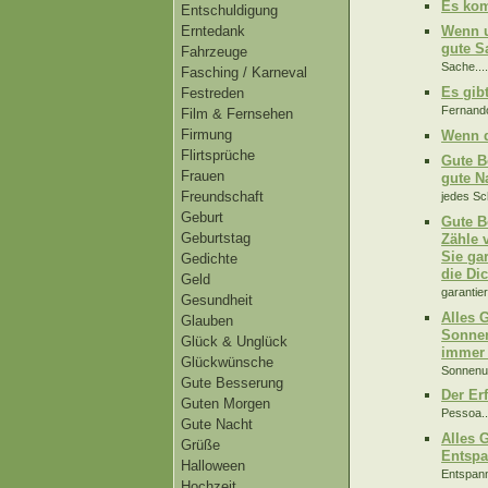
Es kom
Entschuldigung
Erntedank
Wenn u
gute S
Fahrzeuge
Sache...
Fasching / Karneval
Es gib
Festreden
Fernando
Film & Fernsehen
Firmung
Wenn 
Flirtsprüche
Gute B
Frauen
gute Na
Freundschaft
jedes Sch
Geburt
Gute B
Geburtstag
Zähle 
Sie gar
Gedichte
die Dic
Geld
garantier
Gesundheit
Alles 
Glauben
Sonnen
Glück & Unglück
immer 
Glückwünsche
Sonnenun
Gute Besserung
Der Erf
Guten Morgen
Pessoa..
Gute Nacht
Alles 
Grüße
Entspa
Halloween
Entspann
Hochzeit