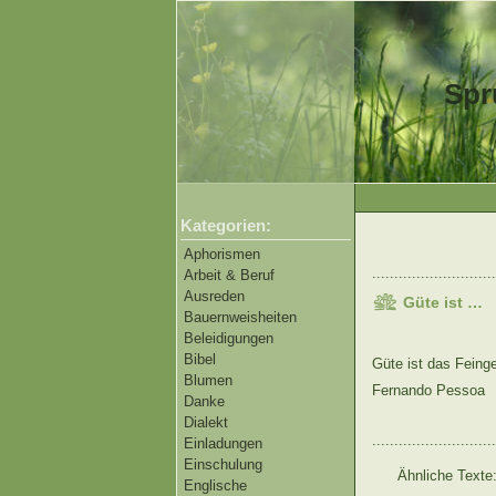
Spr
Kategorien:
Aphorismen
............................
Arbeit & Beruf
Ausreden
Güte ist …
Bauernweisheiten
Beleidigungen
Bibel
Güte ist das Feinge
Blumen
Fernando Pessoa
Danke
Dialekt
............................
Einladungen
Einschulung
Ähnliche Texte
Englische