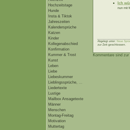
Ich wü
Hochzeitstage
nun mit 
Hunde
Insta & Tiktok
Jahreszeiten
Kalendersprüche
Katzen
Kinder
Abgelegt unter:
Neue Sprü
Kollegenabschied
zur Zeit geschlossen.
Konfirmation
Kummer & Trost
Kommentare sind zur 
Kunst
Leben
Liebe
Liebeskummer
Lieblingssprüche, …
Liedertexte
Lustige
Mailbox Ansagetexte
Männer
Menschen
Montag-Freitag
Motivation
Muttertag