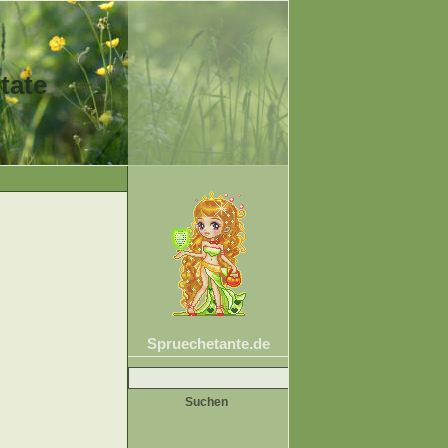
tate
Spruechetante.de
Suche
nach: