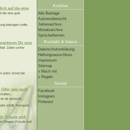
Archive
ich auf die eine
Alle Beiträge
f die eine gute
Autorenübersicht
Jahresarchive
ng beitragen sollte.
Monatsarchive
Sprüchethemen
Kontakt & Intern
rantieren Dir eine
laf. Zähle vorher
Datenschutzerklärung
Haftungsausschluss
Impressum
Sitemap
x Mach mit
r jedes Schaf.Sie
x Regeln
Social
,
. Oder was auch
Facebook
chaften,
Instagram
u dir wünscht....
Pinterest
afür erfüllt. Fernando
en: Freude und
len Dingen: Freude und