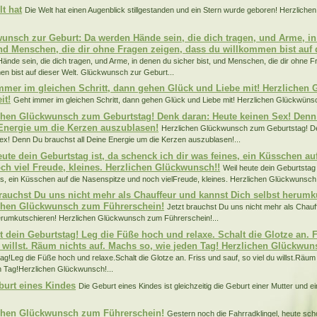
lt hat
Die Welt hat einen Augenblick stillgestanden und ein Stern wurde geboren! Herzlich
.
unsch zur Geburt: Da werden Hände sein, die dich tragen, und Arme, in
und Menschen, die dir ohne Fragen zeigen, dass du willkommen bist auf d
ände sein, die dich tragen, und Arme, in denen du sicher bist, und Menschen, die dir ohne 
en bist auf dieser Welt. Glückwunsch zur Geburt...
mmer im gleichen Schritt, dann gehen Glück und Liebe mit! Herzlichen
it!
Geht immer im gleichen Schritt, dann gehen Glück und Liebe mit! Herzlichen Glückwünsc
chen Glückwunsch zum Geburtstag! Denk daran: Heute keinen Sex! Denn 
Energie um die Kerzen auszublasen!
Herzlichen Glückwunsch zum Geburtstag! D
ex! Denn Du brauchst all Deine Energie um die Kerzen auszublasen!...
eute dein Geburtstag ist, da schenck ich dir was feines, ein Küsschen au
ch viel Freude, kleines. Herzlichen Glückwunsch!!
Weil heute dein Geburtstag 
s, ein Küsschen auf die Nasenspitze und noch vielFreude, kleines. Herzlichen Glückwunsch!!
brauchst Du uns nicht mehr als Chauffeur und kannst Dich selbst herumk
chen Glückwunsch zum Führerschein!
Jetzt brauchst Du uns nicht mehr als Chauf
erumkutschieren! Herzlichen Glückwunsch zum Führerschein!...
st dein Geburtstag! Leg die Füße hoch und relaxe. Schalt die Glotze an. F
u willst. Räum nichts auf. Machs so, wie jeden Tag! Herzlichen Glückwun
ag!Leg die Füße hoch und relaxe.Schalt die Glotze an. Friss und sauf, so viel du willst.Räum
n Tag!Herzlichen Glückwunsch!...
burt eines Kindes
Die Geburt eines Kindes ist gleichzeitig die Geburt einer Mutter und e
chen Glückwunsch zum Führerschein!
Gestern noch die Fahrradklingel, heute sc