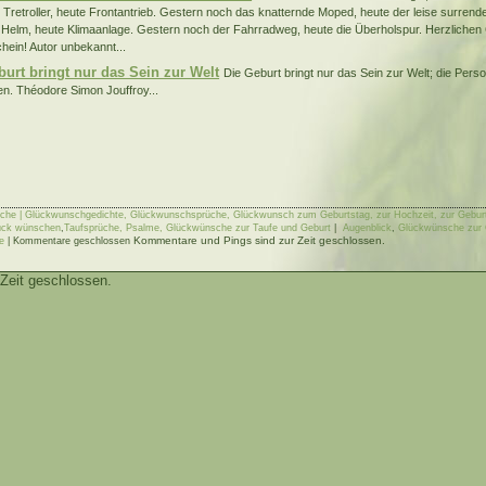
 Tretroller, heute Frontantrieb. Gestern noch das knatternde Moped, heute der leise surren
r Helm, heute Klimaanlage. Gestern noch der Fahrradweg, heute die Überholspur. Herzlich
hein! Autor unbekannt...
burt bringt nur das Sein zur Welt
Die Geburt bringt nur das Sein zur Welt; die Pers
en. Théodore Simon Jouffroy...
he | Glückwunschgedichte, Glückwunschsprüche, Glückwunsch zum Geburtstag, zur Hochzeit, zur Geburt
ück wünschen
,
Taufsprüche, Psalme, Glückwünsche zur Taufe und Geburt
|
Augenblick
,
Glückwünsche zur G
Kommentare und Pings sind zur Zeit geschlossen.
ge
|
Kommentare geschlossen
Zeit geschlossen.