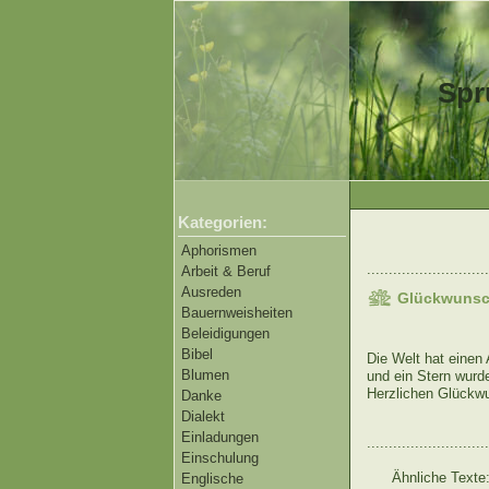
Spr
Kategorien:
Aphorismen
............................
Arbeit & Beruf
Ausreden
Glückwunsc
Bauernweisheiten
Beleidigungen
Bibel
Die Welt hat einen 
Blumen
und ein Stern wurd
Herzlichen Glückw
Danke
Dialekt
Einladungen
............................
Einschulung
Ähnliche Texte
Englische