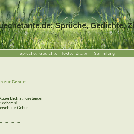
uechetante.de: Sprüche, Gedichte, Zi
Sprüche, Gedichte, Texte, Zitate – Sammlung
....................................................................................................
h zur Geburt
Augenblick stillgestanden
e geboren!
unsch zur Geburt
..................
: