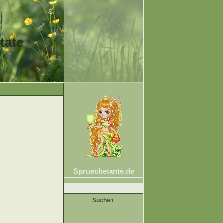
tate
Spruechetante.de
Suche
nach: