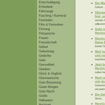
Entschuldigung
Die We
Erntedank
Geburt..
Fahrzeuge
Glückw
Fasching / Karneval
bist, 
Festreden
werden H
willkomm
Film & Fernsehen
Firmung
Geht i
Hochze
Flirtsprüche
Frauen
Herzli
Deine 
Freundschaft
keinen S
Geburt
Geburtstag
Weil h
und no
Gedichte
wasfeine
Geld
Gesundheit
Jetzt 
Herzli
Glauben
selbst h
Glück & Unglück
Heut i
Glückwünsche
viel d
Gute Besserung
Geburtst
Guten Morgen
wie jede
Gute Nacht
Die Ge
Grüße
Stone...
Halloween
Herzli
Hochzeit