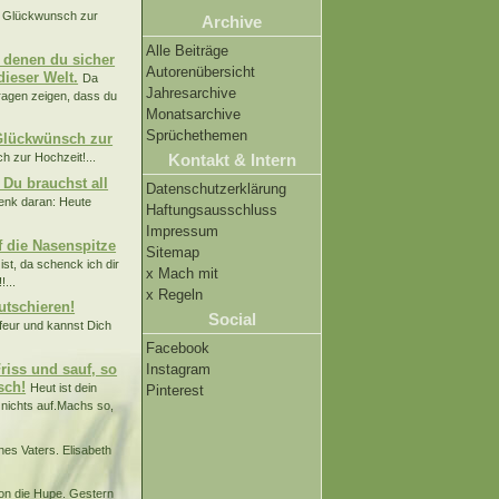
en Glückwunsch zur
Archive
Alle Beiträge
 denen du sicher
Autorenübersicht
ieser Welt.
Da
Jahresarchive
Fragen zeigen, dass du
Monatsarchive
Sprüchethemen
 Glückwünsch zur
Kontakt & Intern
h zur Hochzeit!...
Du brauchst all
Datenschutzerklärung
enk daran: Heute
Haftungsausschluss
Impressum
f die Nasenspitze
Sitemap
ist, da schenck ich dir
x Mach mit
...
x Regeln
utschieren!
Social
feur und kannst Dich
Facebook
riss und sauf, so
Instagram
sch!
Heut ist dein
Pinterest
 nichts auf.Machs so,
ines Vaters. Elisabeth
hon die Hupe. Gestern