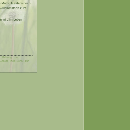
de Motor. Gestern noch
en Glückwunsch zum
on wird im Leben
, Prüfung, zum
eburt - zum Sohn | zur