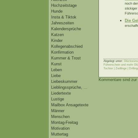
noch der
Hochzeitstage
stickige
Hunde
Führersc
Insta & Tiktok
Die Ge
Jahreszeiten
erschaff
Kalendersprüche
Katzen
Kinder
Kollegenabschied
Konfirmation
Kummer & Trost
Abgelegt unter:
Glückwünsc
Kunst
Führerschein und mehr Gl
Tochter | Zwillinge | Drillin
Leben
Liebe
Kommentare sind zur 
Liebeskummer
Lieblingssprüche, …
Liedertexte
Lustige
Mailbox Ansagetexte
Männer
Menschen
Montag-Freitag
Motivation
Muttertag