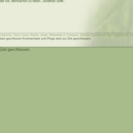
ade vor, demnächst zu leben. Jonathan Swift...
 Sprüche, Texte, kurze, Reime, Zitate, Weisheiten
|
Charakter
,
Gefühle | Emotionen
,
Herz | Herzzitate, H
Kommentare und Pings sind zur Zeit geschlossen.
are geschlossen
Zeit geschlossen.