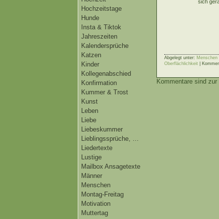
sich ger
Hochzeitstage
Hunde
Insta & Tiktok
Jahreszeiten
Kalendersprüche
Katzen
Abgelegt unter:
Menschen |
Kinder
Oberflächlichkeit
|
Komment
Kollegenabschied
Kommentare sind zur 
Konfirmation
Kummer & Trost
Kunst
Leben
Liebe
Liebeskummer
Lieblingssprüche, …
Liedertexte
Lustige
Mailbox Ansagetexte
Männer
Menschen
Montag-Freitag
Motivation
Muttertag