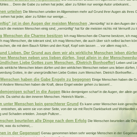
fühles… Denn die Gabe zu sehen hat jeder, aber zu fühlen nur wenige Autor unbekannt...
en urteilen
Die Menschen urteilen im Allgemeinen mehr auf Grund ihrer Augen als ihres 
sehen hat jeder, aber zu fühlen nur wenige....
nftig“ ist in den Augen der meisten Menschen
„Vernünftig“ ist in den Augen de
sich die meisten Menschen einig sind; „vernünftig“ hat für die meisten nichts mit Vernunft zu 
g Menschen die Charme besitzen
Ich mag Menschen die Charme besitzen, ich mag 
ch mag Menschen, die tolerant sind, ich mag Menschen, die auch über sich selbst lachen k
chen, die mit dem Bauch fühlen und den Kopf, Kopf sein lassen … vor allem mag ich...
und Lieben. Der Grund aus dem wir als wirkliche Menschen leben dürfe
chen Menschen neben uns lieben dürfen, liegt allein in der Menschwerdu
ündlichen Liebe Gottes zum Menschen. (Dietrich Bonhoeffer)
Leben und Li
als wirkliche Menschen leben dürfen und den wirklichen Menschen neben uns lieben dürfen, lie
rdung Gottes, in der unergründlichen Liebe Gottes zum Menschen. Dietrich Bonhoeffer...
 Menschen haben die Gabe Engeln zu begegnen
Einige Menschen haben die G
! Andere Menschen haben die Kraft, diese Engel wieder gehen zu lassen!...
 demjenigen scharf in die Augen
Blicke demjenigen scharf in die Augen, der allein g
cht. Da siehst du den inneren Menschen. Heinrich Martin...
n unter Menschen kein gerechterer Grund
Es kann unter Menschen kein gerech
entstehen, als wenn sie von einer Seite, von der sie mit Recht Dankbarkeit und Wohlwollen
 und Schaden erleiden. Joseph Pulitzer...
nschen beurteilen alle Dinge nach dem Erfolg
Die Menschen beurteilen alle Din
ht, was du scheinst,...
en in der Gegenwart
Genau genommen leben sehr wenige Menschen in der Gegenwart,