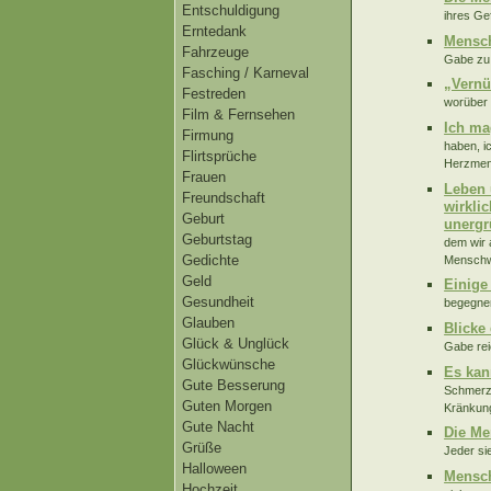
Entschuldigung
ihres Ge
Erntedank
Mensch
Fahrzeuge
Gabe zu 
Fasching / Karneval
„Vernü
Festreden
worüber 
Film & Fernsehen
Ich ma
Firmung
haben, i
Flirtsprüche
Herzmens
Frauen
Leben 
Freundschaft
wirkli
Geburt
unergr
Geburtstag
dem wir 
Gedichte
Menschwe
Geld
Einige
Gesundheit
begegnen
Glauben
Blicke
Glück & Unglück
Gabe rei
Glückwünsche
Es kan
Gute Besserung
Schmerz 
Guten Morgen
Kränkung
Gute Nacht
Die Me
Grüße
Jeder sie
Halloween
Mensch
Hochzeit