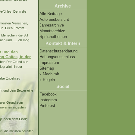
Archive
Gefühles. Denn die
Alle Beiträge
Autorenübersicht
r meisten Menschen,
Jahresarchive
tun. Erich Fromm...
Monatsarchive
Menschen, die Stil
Sprüchethemen
önnen und …. ich mag
Kontakt & Intern
Datenschutzerklärung
n und den
ng Gottes, in der
Haftungsausschluss
eben Der Grund aus
Impressum
gt allein in der
Sitemap
x Mach mit
abe Engeln zu
x Regeln
Social
eht und dem Bettler eine
Facebook
Instagram
terer Grund zum
Pinterest
 erwarten mussten,
ge nach dem Erfolg.
 die meisten bereiten