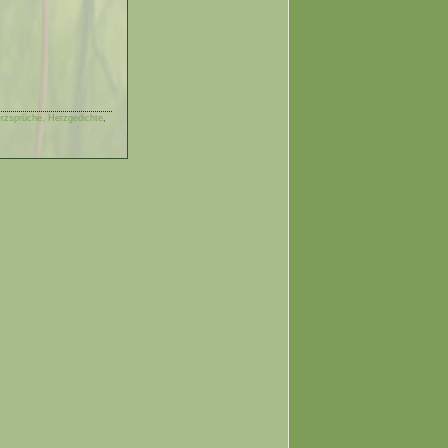
erzsprüche, Herzgedichte
,