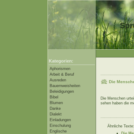
Spr
Kategorien:
Aphorismen
............................
Arbeit & Beruf
Ausreden
Die Mensche
Bauernweisheiten
Beleidigungen
Bibel
Die Menschen urtei
Blumen
sehen haben die me
Danke
Dialekt
............................
Einladungen
Einschulung
Ähnliche Texte
Englische
Die Me