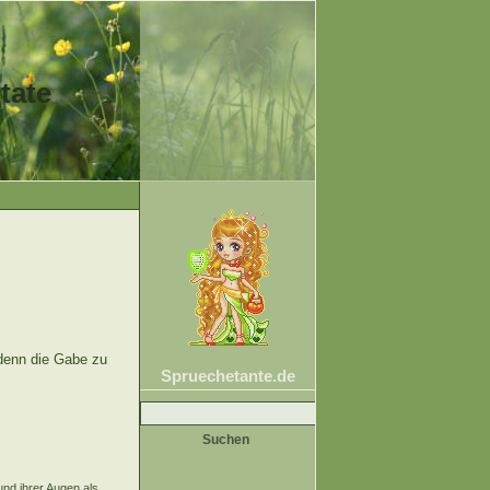
tate
 denn die Gabe zu
Spruechetante.de
Suche
nach:
nd ihrer Augen als