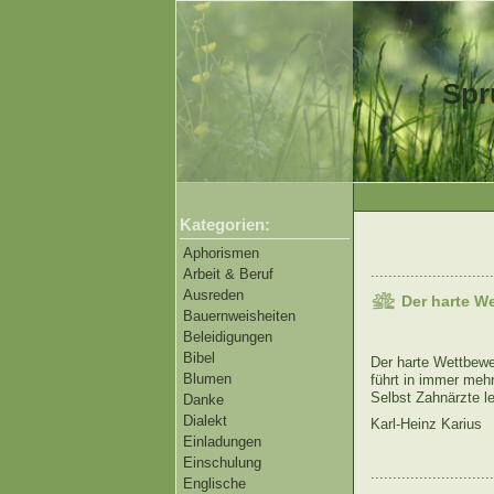
Spr
Kategorien:
Aphorismen
............................
Arbeit & Beruf
Ausreden
Der harte W
Bauernweisheiten
Beleidigungen
Bibel
Der harte Wettbew
Blumen
führt in immer meh
Selbst Zahnärzte 
Danke
Dialekt
Karl-Heinz Karius
Einladungen
Einschulung
............................
Englische