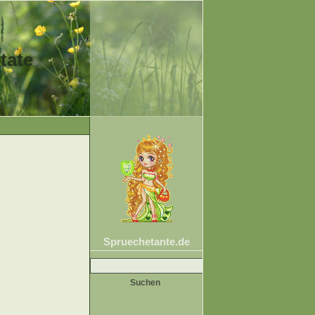
tate
Spruechetante.de
Suche
nach: