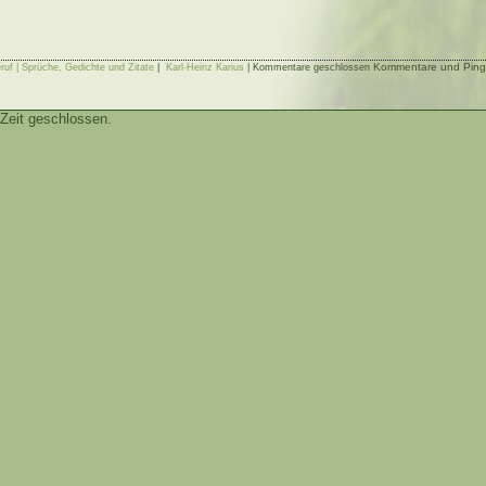
Kommentare und Pings 
ruf | Sprüche, Gedichte und Zitate
|
Karl-Heinz Karius
|
Kommentare geschlossen
Zeit geschlossen.