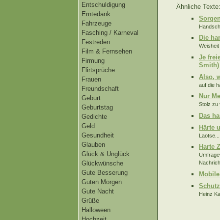
Entschuldigung
Ähnliche Texte
Erntedank
Sorgen
Fahrzeuge
Handschl
Fasching / Karneval
Die ha
Festreden
Weisheit
Film & Fernsehen
Je fre
Firmung
Smith)
Flirtsprüche
Also, 
Frauen
auf die 
Freundschaft
Nur Me
Geburt
Stolz zu 
Geburtstag
Das ha
Gedichte
Geld
Härte u
Gesundheit
Laotse...
Glauben
Harte 
Glück & Unglück
Umfragew
Glückwünsche
Nachrich
Gute Besserung
Mobile 
Guten Morgen
Schutz
Gute Nacht
Heinz Kar
Grüße
Halloween
Hochzeit