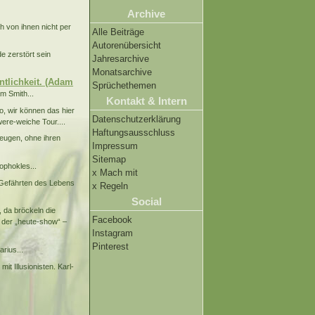
Archive
h von ihnen nicht per
Alle Beiträge
Autorenübersicht
e zerstört sein
Jahresarchive
Monatsarchive
ntlichkeit. (Adam
Sprüchethemen
m Smith...
Kontakt & Intern
o, wir können das hier
Datenschutzerklärung
were-weiche Tour....
Haftungsausschluss
beugen, ohne ihren
Impressum
Sitemap
ophokles...
x Mach mit
e Gefährten des Lebens
x Regeln
Social
 da bröckeln die
Facebook
 der „heute-show“ –
Instagram
Pinterest
rius...
it Illusionisten. Karl-