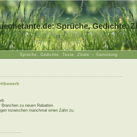
uechetante.de: Sprüche, Gedichte, Zi
Sprüche, Gedichte, Texte, Zitate – Sammlung
....................................................................................................
ettbewerb
erb
r Branchen zu neuen Rabatten.
legen inzwischen manchmal einen Zahn zu.
..................