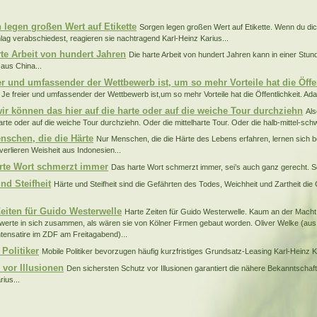
:
 legen großen Wert auf Etikette
Sorgen legen großen Wert auf Etikette. Wenn du dic
ag verabschiedest, reagieren sie nachtragend Karl-Heinz Karius...
rte Arbeit von hundert Jahren
Die harte Arbeit von hundert Jahren kann in einer Stund
 aus China...
ier und umfassender der Wettbewerb ist, um so mehr Vorteile hat die Öffe
Je freier und umfassender der Wettbewerb ist,um so mehr Vorteile hat die Öffentlichkeit. Ada
wir können das hier auf die harte oder auf die weiche Tour durchziehn
Als
harte oder auf die weiche Tour durchziehn. Oder die mittelharte Tour. Oder die halb-mittel-sch
nschen, die die Härte
Nur Menschen, die die Härte des Lebens erfahren, lernen sich 
verlieren Weisheit aus Indonesien...
rte Wort schmerzt immer
Das harte Wort schmerzt immer, sei’s auch ganz gerecht. S
nd Steifheit
Härte und Steifheit sind die Gefährten des Todes, Weichheit und Zartheit di
Zeiten für Guido Westerwelle
Harte Zeiten für Guido Westerwelle. Kaum an der Macht,
erte in sich zusammen, als wären sie von Kölner Firmen gebaut worden. Oliver Welke (aus
tensatire im ZDF am Freitagabend)...
Politiker
Mobile Politiker bevorzugen häufig kurzfristiges Grundsatz-Leasing Karl-Heinz Ka
 vor Illusionen
Den sichersten Schutz vor Illusionen garantiert die nähere Bekanntschaft m
ius...