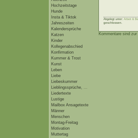
Hochzeitstage
Hunde
Insta & Tiktok
Abgelegt unter:
Arbeit & Be
Jahreszeiten
geschlossen.
Kalendersprüche
Kommentare sind zur 
Katzen
Kinder
Kollegenabschied
Konfirmation
Kummer & Trost
Kunst
Leben
Liebe
Liebeskummer
Lieblingssprüche, …
Liedertexte
Lustige
Mailbox Ansagetexte
Männer
Menschen
Montag-Freitag
Motivation
Muttertag