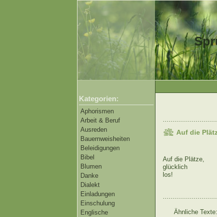
Spr
Kategorien:
Aphorismen
............................
Arbeit & Beruf
Ausreden
Auf die Plät
Bauernweisheiten
Beleidigungen
Bibel
Auf die Plätze,
Blumen
glücklich
los!
Danke
Dialekt
Einladungen
............................
Einschulung
Ähnliche Texte
Englische