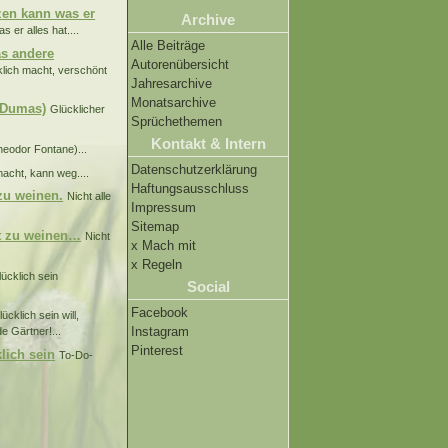
ätzen kann was er
Archive
s er alles hat....
Alle Beiträge
as andere
Autorenübersicht
lich macht, verschönt
Jahresarchive
Monatsarchive
e Dumas)
Glücklicher
Sprüchethemen
Kontakt & Intern
Theodor Fontane)...
Datenschutzerklärung
macht, kann weg....
Haftungsausschluss
 zu weinen.
Nicht alle
Impressum
Sitemap
ht zu weinen…
Nicht
x Mach mit
x Regeln
lücklich sein
Social
Facebook
ücklich sein will,
Instagram
de Gärtner!...
Pinterest
lich sein
To-Do-