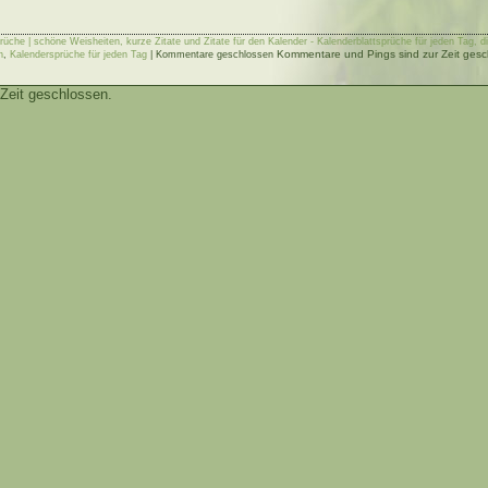
rüche | schöne Weisheiten, kurze Zitate und Zitate für den Kalender - Kalenderblattsprüche für jeden Tag,
Kommentare und Pings sind zur Zeit gesc
n
,
Kalendersprüche für jeden Tag
|
Kommentare geschlossen
Zeit geschlossen.