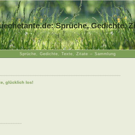
uechetante.de: Sprüche, Gedichte, Zi
Sprüche, Gedichte, Texte, Zitate – Sammlung
....................................................................................................
ze, glücklich los!
..................
: