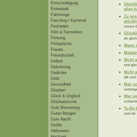
Entschuldigung
Glückli
Erntedank
alles h
Fahrzeuge
Zu wis
Fasching / Karneval
glückl
Festreden
unsere S
Film & Fernsehen
Glückl
Firmung
als glüc
Flirtsprüche
Wenn m
Frauen
Merken
Freundschaft
Nicht 
Geburt
sind glü
Geburtstag
Nicht 
Gedichte
alle sin
Geld
Man sol
Gesundheit
verbringe
Glauben
Glück & Unglück
Wer im
Glückwünsche
schlachte
Gute Besserung
To-Do-
Guten Morgen
Liste fü
Gute Nacht
Grüße
Halloween
Hochzeit