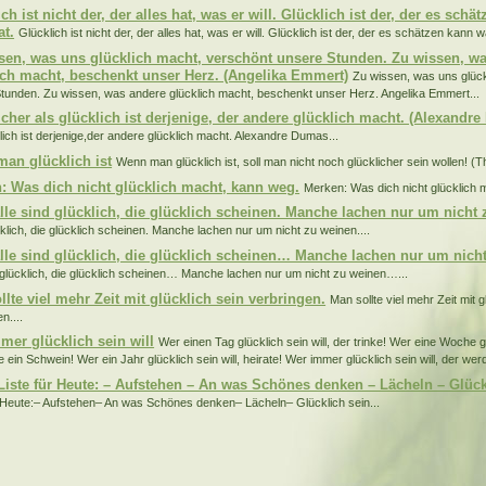
ch ist nicht der, der alles hat, was er will. Glücklich ist der, der es sch
at.
Glücklich ist nicht der, der alles hat, was er will. Glücklich ist der, der es schätzen kann wa
sen, was uns glücklich macht, verschönt unsere Stunden. Zu wissen, w
ich macht, beschenkt unser Herz. (Angelika Emmert)
Zu wissen, was uns glück
tunden. Zu wissen, was andere glücklich macht, beschenkt unser Herz. Angelika Emmert...
icher als glücklich ist derjenige, der andere glücklich macht. (Alexandr
klich ist derjenige,der andere glücklich macht. Alexandre Dumas...
an glücklich ist
Wenn man glücklich ist, soll man nicht noch glücklicher sein wollen! (
: Was dich nicht glücklich macht, kann weg.
Merken: Was dich nicht glücklich 
alle sind glücklich, die glücklich scheinen. Manche lachen nur um nicht
cklich, die glücklich scheinen. Manche lachen nur um nicht zu weinen....
alle sind glücklich, die glücklich scheinen… Manche lachen nur um nic
d glücklich, die glücklich scheinen… Manche lachen nur um nicht zu weinen…...
lte viel mehr Zeit mit glücklich sein verbringen.
Man sollte viel mehr Zeit mit g
n....
mer glücklich sein will
Wer einen Tag glücklich sein will, der trinke! Wer eine Woche gl
 ein Schwein! Wer ein Jahr glücklich sein will, heirate! Wer immer glücklich sein will, der wer
Liste für Heute: – Aufstehen – An was Schönes denken – Lächeln – Glück
r Heute:– Aufstehen– An was Schönes denken– Lächeln– Glücklich sein...