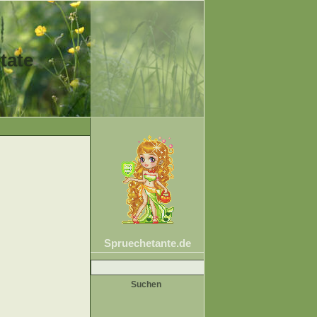
tate
Spruechetante.de
Suche
nach: