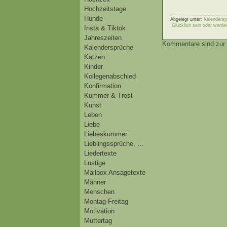
Hochzeitstage
Hunde
Abgelegt unter:
Kalendersp
Glücklich sein oder werde
Insta & Tiktok
Jahreszeiten
Kommentare sind zur 
Kalendersprüche
Katzen
Kinder
Kollegenabschied
Konfirmation
Kummer & Trost
Kunst
Leben
Liebe
Liebeskummer
Lieblingssprüche, …
Liedertexte
Lustige
Mailbox Ansagetexte
Männer
Menschen
Montag-Freitag
Motivation
Muttertag