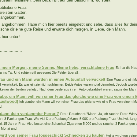
zusammensinken. Sein Blick fällt auf den Bildschirm, wo steht:
ebliebene Frau.
reisten Gatten.
 angekommen.
n angekommen. Habe mich hier bereits eingelebt und sehe, dass alles für dei
nsche dir eine gute Reise und erwarte dich morgen, in Liebe, dein Mann.
hier unten!
..................
:
t mein Morgen, meine Sonne, Meine liebe, verschlafene Frau
Es hat die Na
 ins Tal, Und ruhten still gesegnet Die Felder überall;...
rau und ein Mann wurden in einen Autounfall verwickelt
Eine Frau und ein M
ll verwickelt. Es war ein ziemlich schlimmer. Beide Autos waren total demoliert. Jedoch wurde
keiner der beiden verletzt. Nachdem beide aus ihrem Auto gekrabbelt waren, sagte der Mann:
aube, ein Mann will von einer Frau das gleiche wie eine Frau von einem 
 Eastwood)
Ich glaube, ein Mann will von einer Frau das gleiche wie eine Frau von einem M
...
 dann dein verdammter Ferrari?
Frau: Rauchst du?Mann: Ja, ich rauche.Frau: Wie 
: 3 Packungen.Frau: Wie viel € pro Packung?Mann: 5.00€ pro Packung.Frau: Und wie lang
it 15 JahrenFrau: Also kostet eine Schachtel Zigaretten 5.00€ und du rauchst 3 Packungen
 Monat und...
wird von seiner Frau losgeschickt Schnecken zu kaufen
Heinz wird von seine