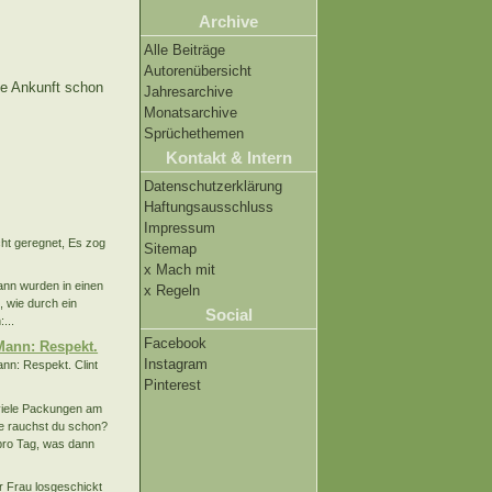
Archive
Alle Beiträge
Autorenübersicht
ne Ankunft schon
Jahresarchive
Monatsarchive
Sprüchethemen
Kontakt & Intern
Datenschutzerklärung
Haftungsausschluss
Impressum
cht geregnet, Es zog
Sitemap
x Mach mit
ann wurden in einen
x Regeln
, wie durch ein
Social
...
Facebook
Mann: Respekt.
Instagram
ann: Respekt. Clint
Pinterest
viele Packungen am
e rauchst du schon?
 pro Tag, was dann
r Frau losgeschickt