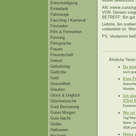
Mutter bewusstlos 
Entschuldigung
AN: meine zurückg
Erntedank
VON: Deinem vorge
Fahrzeuge
BETREFF: Bin gut
Fasching / Karneval
Liebste, bin soebe
Festreden
vorbereitet ist. Wü
Film & Fernsehen
PS: Verdammt heiß 
Firmung
Flirtsprüche
Frauen
............................
Freundschaft
Ähnliche Texte
Geburt
Geburtstag
Du bis
Gedichte
noch grau
Geld
Eine F
Gesundheit
Autounfa
Wunder, 
Glauben
Glück & Unglück
Ich gl
(Clint
Glückwünsche
Eastwood
Gute Besserung
Guten Morgen
Wo ist
Tag?Mann
Gute Nacht
Mann: Se
Grüße
450€ pro
Halloween
Heinz 
Hochzeit