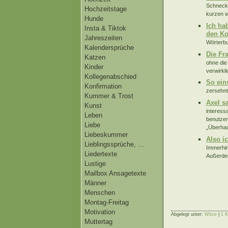
Schnecke
Hochzeitstage
kurzen w
Hunde
Ich ha
Insta & Tiktok
den Ko
Jahreszeiten
Wörterbu
Kalendersprüche
Die Fr
Katzen
ohne die
Kinder
verwirkl
Kollegenabschied
So ein
Konfirmation
zersehnt
Kummer & Trost
Axel s
Kunst
interess
Leben
benutzen
Liebe
„Überhaup
Liebeskummer
Also i
Lieblingssprüche, …
Immerhin
Liedertexte
Außerdem
Lustige
Mailbox Ansagetexte
Männer
Menschen
Montag-Freitag
Motivation
Abgelegt unter:
Witze
|
1 
Muttertag