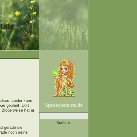
tate
üdsee. Leider kann
Spruechetante.de
wie geplant. Dort
 Blöderweise hat er
Suche
nach:
nd gerade die
erade noch seine