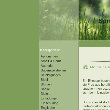
Spr
Kategorien:
Aphorismen
............................
Arbeit & Beruf
Ausreden
AN: meine z
Bauernweisheiten
Beleidigungen
Bibel
Ein Ehepaar beschl
Blumen
die Frau aus berufl
angekommen bezieht
Danke
sich beim Eingeben
Dialekt
Einladungen
Und so landet die 
Einschulung
Beileidsbekundungen
Englische