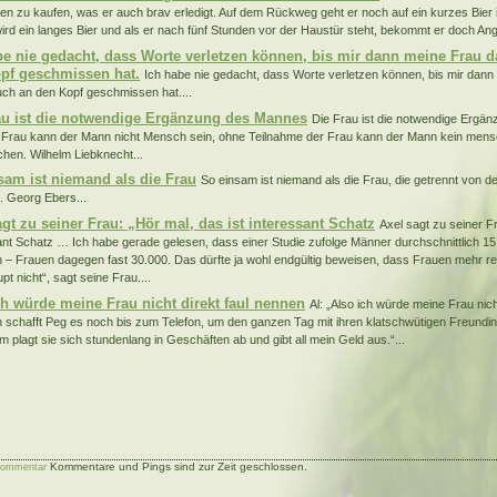
n zu kaufen, was er auch brav erledigt. Auf dem Rückweg geht er noch auf ein kurzes Bier 
ird ein langes Bier und als er nach fünf Stunden vor der Haustür steht, bekommt er doch Angs
be nie gedacht, dass Worte verletzen können, bis mir dann meine Frau 
pf geschmissen hat.
Ich habe nie gedacht, dass Worte verletzen können, bis mir dan
ch an den Kopf geschmissen hat....
au ist die notwendige Ergänzung des Mannes
Die Frau ist die notwendige Ergä
 Frau kann der Mann nicht Mensch sein, ohne Teilnahme der Frau kann der Mann kein mensc
ichen. Wilhelm Liebknecht...
sam ist niemand als die Frau
So einsam ist niemand als die Frau, die getrennt von d
. Georg Ebers...
agt zu seiner Frau: „Hör mal, das ist interessant Schatz
Axel sagt zu seiner Fr
ant Schatz … Ich habe gerade gelesen, dass einer Studie zufolge Männer durchschnittlich 1
 – Frauen dagegen fast 30.000. Das dürfte ja wohl endgültig beweisen, dass Frauen mehr r
t nicht“, sagt seine Frau....
ch würde meine Frau nicht direkt faul nennen
Al: „Also ich würde meine Frau nich
 schafft Peg es noch bis zum Telefon, um den ganzen Tag mit ihren klatschwütigen Freundi
 plagt sie sich stundenlang in Geschäften ab und gibt all mein Geld aus.“...
Kommentare und Pings sind zur Zeit geschlossen.
Kommentar