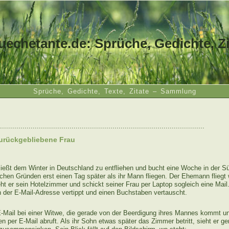
uechetante.de: Sprüche, Gedichte, Zi
Sprüche, Gedichte, Texte, Zitate – Sammlung
....................................................................................................
urückgebliebene Frau
ießt dem Winter in Deutschland zu entfliehen und bucht eine Woche in der S
ichen Gründen erst einen Tag später als ihr Mann fliegen. Der Ehemann fliegt 
 er sein Hotelzimmer und schickt seiner Frau per Laptop sogleich eine Mail.
 der E-Mail-Adresse vertippt und einen Buchstaben vertauscht.
E-Mail bei einer Witwe, die gerade von der Beerdigung ihres Mannes kommt u
 per E-Mail abruft. Als ihr Sohn etwas später das Zimmer betritt, sieht er g