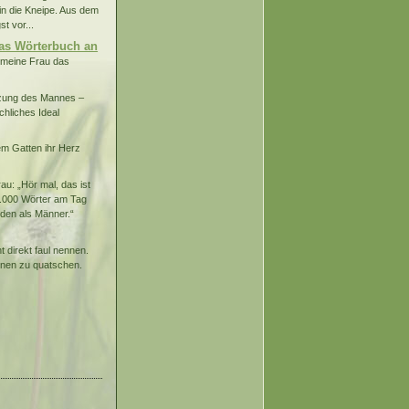
in die Kneipe. Aus dem
t vor...
das Wörterbuch an
n meine Frau das
nzung des Mannes –
hliches Ideal
em Gatten ihr Herz
au: „Hör mal, das ist
5.000 Wörter am Tag
eden als Männer.“
t direkt faul nennen.
nnen zu quatschen.