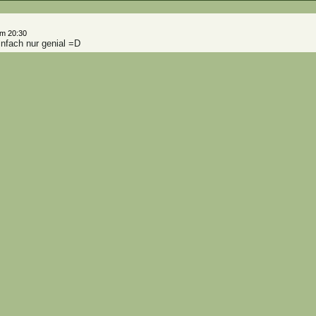
um 20:30
infach nur genial =D